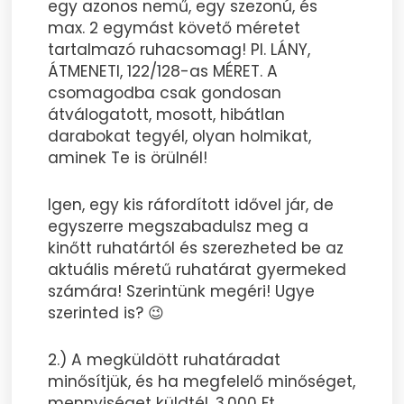
egy azonos nemű, egy szezonú, és
max. 2 egymást követő méretet
tartalmazó ruhacsomag! Pl. LÁNY,
ÁTMENETI, 122/128-as MÉRET. A
csomagodba csak gondosan
átválogatott, mosott, hibátlan
darabokat tegyél, olyan holmikat,
aminek Te is örülnél!
Igen, egy kis ráfordított idővel jár, de
egyszerre megszabadulsz meg a
kinőtt ruhatártól és szerezheted be az
aktuális méretű ruhatárat gyermeked
számára! Szerintünk megéri! Ugye
szerinted is? 😉
2.) A megküldött ruhatáradat
minősítjük, és ha megfelelő minőséget,
mennyiséget küldtél, 3.000 Ft