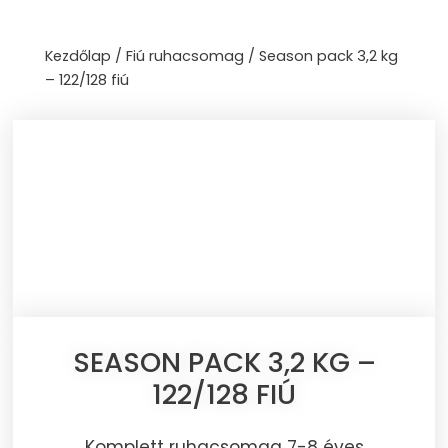
Skip
to
Kezdőlap
/
Fiú ruhacsomag
/ Season pack 3,2 kg
content
– 122/128 fiú
SEASON PACK 3,2 KG –
122/128 FIÚ
Komplett ruhacsomag 7-8 éves