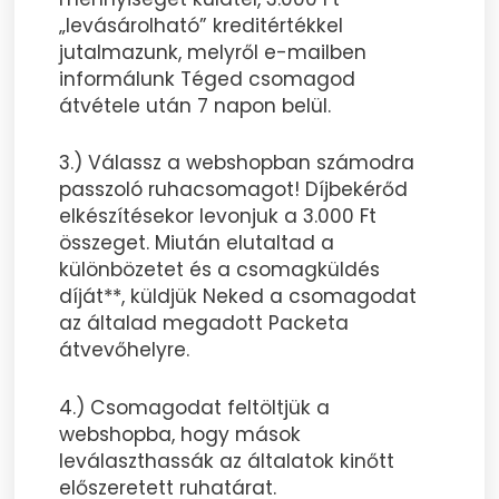
„levásárolható” kreditértékkel
jutalmazunk, melyről e-mailben
informálunk Téged csomagod
átvétele után 7 napon belül.
3.) Válassz a webshopban számodra
passzoló ruhacsomagot! Díjbekérőd
elkészítésekor levonjuk a 3.000 Ft
összeget. Miután elutaltad a
különbözetet és a csomagküldés
díját**, küldjük Neked a csomagodat
az általad megadott Packeta
átvevőhelyre.
4.) Csomagodat feltöltjük a
webshopba, hogy mások
leválaszthassák az általatok kinőtt
előszeretett ruhatárat.