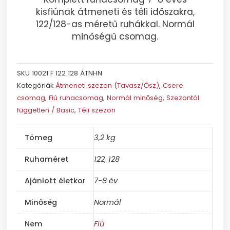
kisfiúnak átmeneti és téli időszakra,
122/128-as méretű ruhákkal. Normál
minőségű csomag.
SKU
10021 F 122 128 ÁTNHN
Kategóriák
Átmeneti szezon (Tavasz/Ősz)
,
Csere
csomag
,
Fiú ruhacsomag
,
Normál minőség
,
Szezontól
független / Basic
,
Téli szezon
Tömeg
3,2 kg
Ruhaméret
122, 128
Ajánlott életkor
7-8 év
Minőség
Normál
Nem
Fiú