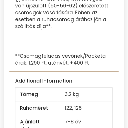
van újszülött (50-56-62) előszeretett
csomagok vásárlására. Ebben az
esetben a ruhacsomag árához jön a
szállítás díja**.
**Csomagfeladás vevőnek/Packeta
árak: 1.290 Ft, utánvét: +400 Ft
Additional Information
Tömeg
3,2 kg
Ruhaméret
122, 128
Ajánlott
7-8 év