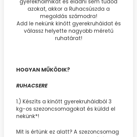
gyerekholmikat és eladni sem tudod
azokat, akkor a Ruhacsúszda a
megoldás számodra!
Add le nekünk kinőtt gyerekruháidat és
válassz helyette nagyobb méretű
ruhatárat!
HOGYAN MŰKÖDIK?
RUHACSERE
1.) Készíts a kinőtt gyerekruháidból 3
kg-os szezoncsomagokat és küldd el
nekünk*!
Mit is értünk ez alatt? A szezoncsomag