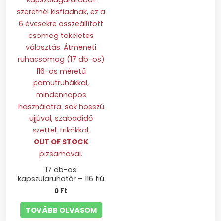
OUT OF STOCK
17 db-os
kapszularuhatár – 116 fiú
0
Ft
TOVÁBB OLVASOM