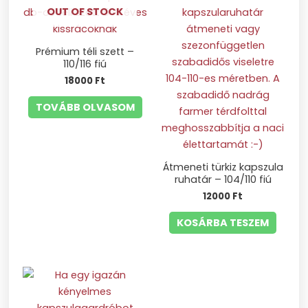
OUT OF STOCK
Prémium téli szett –
110/116 fiú
18000
Ft
TOVÁBB OLVASOM
Átmeneti türkiz kapszula
ruhatár – 104/110 fiú
12000
Ft
KOSÁRBA TESZEM