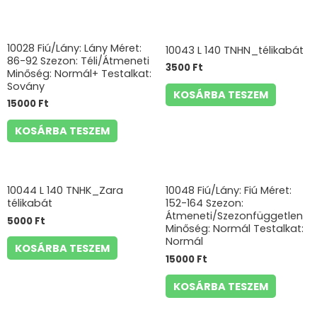
10028 Fiú/Lány: Lány Méret:
10043 L 140 TNHN_télikabát
86-92 Szezon: Téli/Átmeneti
3500
Ft
Minőség: Normál+ Testalkat:
Sovány
KOSÁRBA TESZEM
15000
Ft
KOSÁRBA TESZEM
10044 L 140 TNHK_Zara
10048 Fiú/Lány: Fiú Méret:
télikabát
152-164 Szezon:
Átmeneti/Szezonfüggetlen
5000
Ft
Minőség: Normál Testalkat:
Normál
KOSÁRBA TESZEM
15000
Ft
KOSÁRBA TESZEM