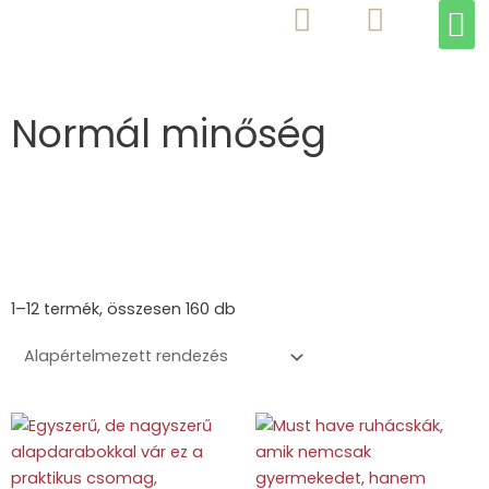
M
Skip
to
content
Normál minőség
1–12 termék, összesen 160 db