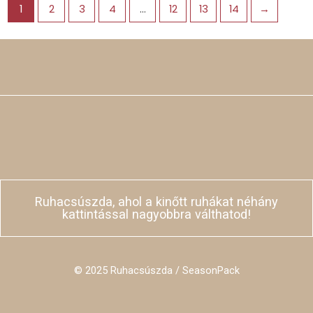
1
2
3
4
…
12
13
14
→
Ruhacsúszda, ahol a kinőtt ruhákat néhány
kattintással nagyobbra válthatod!
© 2025 Ruhacsúszda / SeasonPack