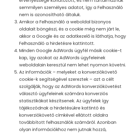
érvényessége korlátozott, és nem tartalmaznak
semmilyen személyes adatot, így a Felhasználó
nem is azonosítható általuk.
Amikor a Felhasználó a weboldal bizonyos
oldalait böngészi, és a cookie még nem járt le,
akkor a Google és az adatkezelő is láthatja, hogy
Felhasználó a hirdetésre kattintott.
Minden Google AdWords ügyfél másik cookie-t
kap, így azokat az AdWords ügyfeleinek
weboldalain keresztül nem lehet nyomon követni.
Az információk – melyeket a konverziókövető
cookie-k segítségével szereztek – azt a célt
szolgálják, hogy az AdWords konverziókövetést
választó ügyfeleinek számára konverziós
statisztikákat készítsenek. Az ügyfelek így
tájékozódnak a hirdetésükre kattintó és
konverziókövető címkével ellátott oldalra
továbbított felhasználók számáról. Azonban
olyan információkhoz nem jutnak hozzá,