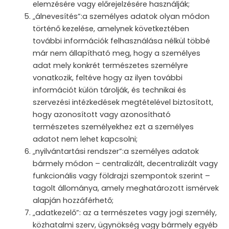
elemzésére vagy előrejelzésére használják;
„álnevesítés”:a személyes adatok olyan módon
történő kezelése, amelynek következtében
további információk felhasználása nélkül többé
már nem állapítható meg, hogy a személyes
adat mely konkrét természetes személyre
vonatkozik, feltéve hogy az ilyen további
információt külön tárolják, és technikai és
szervezési intézkedések megtételével biztosított,
hogy azonosított vagy azonosítható
természetes személyekhez ezt a személyes
adatot nem lehet kapcsolni;
„nyilvántartási rendszer”:a személyes adatok
bármely módon – centralizált, decentralizált vagy
funkcionális vagy földrajzi szempontok szerint –
tagolt állománya, amely meghatározott ismérvek
alapján hozzáférhető;
„adatkezelő”: az a természetes vagy jogi személy,
közhatalmi szerv, ügynökség vagy bármely egyéb