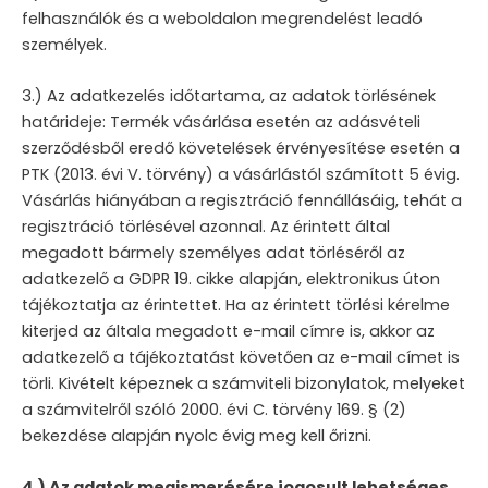
felhasználók és a weboldalon megrendelést leadó
személyek.
3.) Az adatkezelés időtartama, az adatok törlésének
határideje: Termék vásárlása esetén az adásvételi
szerződésből eredő követelések érvényesítése esetén a
PTK (2013. évi V. törvény) a vásárlástól számított 5 évig.
Vásárlás hiányában a regisztráció fennállásáig, tehát a
regisztráció törlésével azonnal. Az érintett által
megadott bármely személyes adat törléséről az
adatkezelő a GDPR 19. cikke alapján, elektronikus úton
tájékoztatja az érintettet. Ha az érintett törlési kérelme
kiterjed az általa megadott e-mail címre is, akkor az
adatkezelő a tájékoztatást követően az e-mail címet is
törli. Kivételt képeznek a számviteli bizonylatok, melyeket
a számvitelről szóló 2000. évi C. törvény 169. § (2)
bekezdése alapján nyolc évig meg kell őrizni.
4.) Az adatok megismerésére jogosult lehetséges