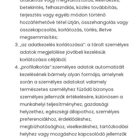
átalakítás vagy megváltoztatás, lekérdezés,
betekintés, felhasználás, közlés továbbítás,
terjesztés vagy egyéb módon történő
hozzáférhetővé tétel útján, összehangolás vagy
összekapcsolás, korlátozás, törlés, illetve
megsemmisítés;
„az adatkezelés korlátozása”: a tárolt személyes
adatok megjelölése jövőbeli kezelésük
korlátozása céljából;
„profilalkotás”:személyes adatok automatizált
kezelésének bármely olyan formája, amelynek
során a személyes adatokat valamely
természetes személyhez fűződő bizonyos
személyes jellemzők értékelésére, különösen a
munkahelyi teljesítményhez, gazdasági
helyzethez, egészségi állapothoz, személyes
preferenciákhoz, érdeklődéshez,
megbízhatósághoz, viselkedéshez, tartózkodási
helyhez vagy mozgáshoz kapcsolódó jellemzők