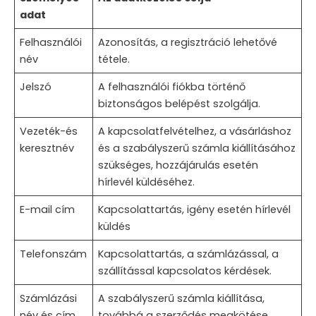
adat
Felhasználói
Azonosítás, a regisztráció lehetővé
név
tétele.
Jelszó
A felhasználói fiókba történő
biztonságos belépést szolgálja.
Vezeték-és
A kapcsolatfelvételhez, a vásárláshoz
keresztnév
és a szabályszerű számla kiállításához
szükséges, hozzájárulás esetén
hírlevél küldéséhez.
E-mail cím
Kapcsolattartás, igény esetén hírlevél
küldés
Telefonszám
Kapcsolattartás, a számlázással, a
szállítással kapcsolatos kérdések.
Számlázási
A szabályszerű számla kiállítása,
név és cím
továbbá a szerződés megkötése,