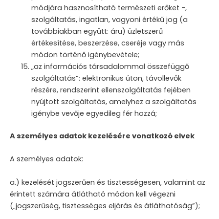
módjára hasznosítható természeti erőket -,
szolgáltatás, ingatlan, vagyoni értékű jog (a
továbbiakban együtt: áru) üzletszerű
értékesítése, beszerzése, cseréje vagy más
módon történő igénybevétele;
„az információs társadalommal összefüggő
szolgáltatás”: elektronikus úton, távollevők
részére, rendszerint ellenszolgáltatás fejében
nyújtott szolgáltatás, amelyhez a szolgáltatás
igénybe vevője egyedileg fér hozzá;
A személyes adatok kezelésére vonatkozó elvek
A személyes adatok:
a.) kezelését jogszerűen és tisztességesen, valamint az
érintett számára átlátható módon kell végezni
(„jogszerűség, tisztességes eljárás és átláthatóság”);