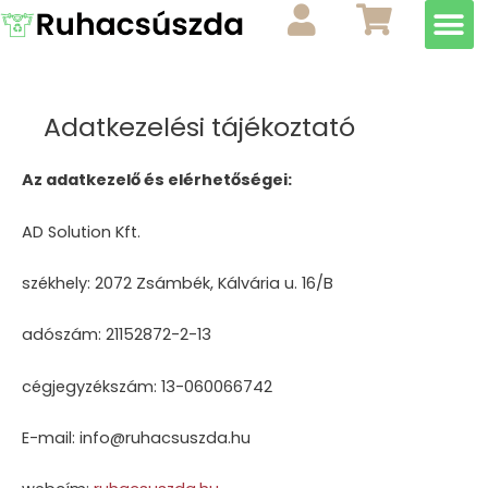
M
Skip
to
content
Adatkezelési tájékoztató
Az adatkezelő és elérhetőségei:
AD Solution Kft.
székhely: 2072 Zsámbék, Kálvária u. 16/B
adószám: 21152872-2-13
cégjegyzékszám: 13-060066742
E-mail: info@ruhacsuszda.hu