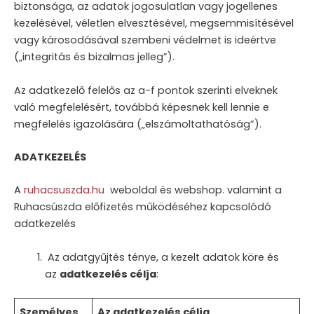
biztonsága, az adatok jogosulatlan vagy jogellenes
kezelésével, véletlen elvesztésével, megsemmisítésével
vagy károsodásával szembeni védelmet is ideértve
(„integritás és bizalmas jelleg”).
Az adatkezelő felelős az a-f pontok szerinti elveknek
való megfelelésért, továbbá képesnek kell lennie e
megfelelés igazolására („elszámoltathatóság”).
ADATKEZELÉS
A
ruhacsuszda.hu
weboldal és webshop. valamint a
Ruhacsúszda előfizetés működéséhez kapcsolódó
adatkezelés
Az adatgyűjtés ténye, a kezelt adatok köre és
az
adatkezelés célja
:
Személyes
Az adatkezelés célja