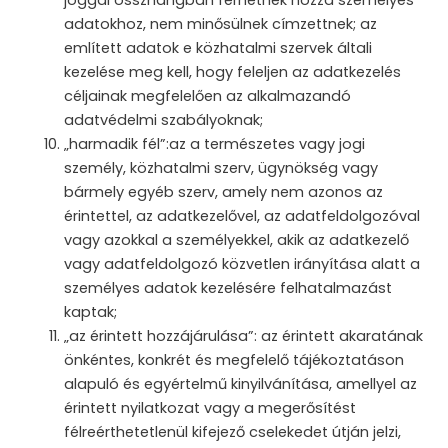
joggal összhangban férhetnek hozzá személyes
adatokhoz, nem minősülnek címzettnek; az
említett adatok e közhatalmi szervek általi
kezelése meg kell, hogy feleljen az adatkezelés
céljainak megfelelően az alkalmazandó
adatvédelmi szabályoknak;
„harmadik fél”:az a természetes vagy jogi
személy, közhatalmi szerv, ügynökség vagy
bármely egyéb szerv, amely nem azonos az
érintettel, az adatkezelővel, az adatfeldolgozóval
vagy azokkal a személyekkel, akik az adatkezelő
vagy adatfeldolgozó közvetlen irányítása alatt a
személyes adatok kezelésére felhatalmazást
kaptak;
„az érintett hozzájárulása”: az érintett akaratának
önkéntes, konkrét és megfelelő tájékoztatáson
alapuló és egyértelmű kinyilvánítása, amellyel az
érintett nyilatkozat vagy a megerősítést
félreérthetetlenül kifejező cselekedet útján jelzi,