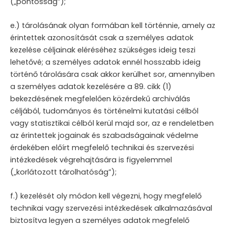
(„pontosság”);
e.) tárolásának olyan formában kell történnie, amely az
érintettek azonosítását csak a személyes adatok
kezelése céljainak eléréséhez szükséges ideig teszi
lehetővé; a személyes adatok ennél hosszabb ideig
történő tárolására csak akkor kerülhet sor, amennyiben
a személyes adatok kezelésére a 89. cikk (1)
bekezdésének megfelelően közérdekű archiválás
céljából, tudományos és történelmi kutatási célból
vagy statisztikai célból kerül majd sor, az e rendeletben
az érintettek jogainak és szabadságainak védelme
érdekében előírt megfelelő technikai és szervezési
intézkedések végrehajtására is figyelemmel
(„korlátozott tárolhatóság”);
f.) kezelését oly módon kell végezni, hogy megfelelő
technikai vagy szervezési intézkedések alkalmazásával
biztosítva legyen a személyes adatok megfelelő