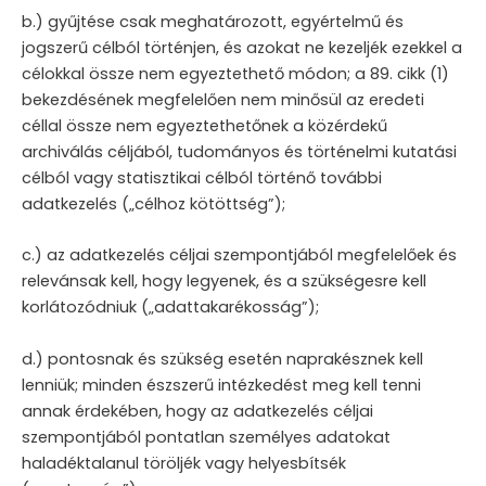
b.) gyűjtése csak meghatározott, egyértelmű és
jogszerű célból történjen, és azokat ne kezeljék ezekkel a
célokkal össze nem egyeztethető módon; a 89. cikk (1)
bekezdésének megfelelően nem minősül az eredeti
céllal össze nem egyeztethetőnek a közérdekű
archiválás céljából, tudományos és történelmi kutatási
célból vagy statisztikai célból történő további
adatkezelés („célhoz kötöttség”);
c.) az adatkezelés céljai szempontjából megfelelőek és
relevánsak kell, hogy legyenek, és a szükségesre kell
korlátozódniuk („adattakarékosság”);
d.) pontosnak és szükség esetén naprakésznek kell
lenniük; minden észszerű intézkedést meg kell tenni
annak érdekében, hogy az adatkezelés céljai
szempontjából pontatlan személyes adatokat
haladéktalanul töröljék vagy helyesbítsék