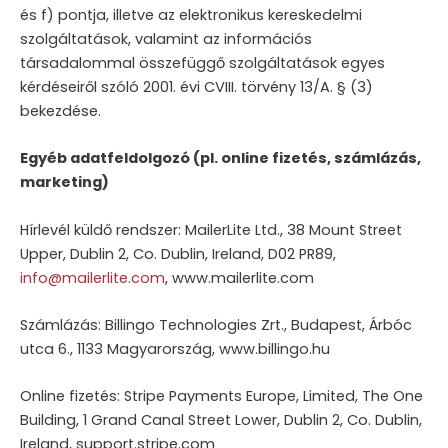
és f) pontja, illetve az elektronikus kereskedelmi
szolgáltatások, valamint az információs
társadalommal összefüggő szolgáltatások egyes
kérdéseiről szóló 2001. évi CVIII. törvény 13/A. § (3)
bekezdése.
Egyéb adatfeldolgozó (pl. online fizetés, számlázás,
marketing)
Hírlevél küldő rendszer: MailerLite Ltd., 38 Mount Street
Upper, Dublin 2, Co. Dublin, Ireland, D02 PR89,
info@mailerlite.com
, www.mailerlite.com
Számlázás: Billingo Technologies Zrt., Budapest, Árbóc
utca 6., 1133 Magyarország, www.billingo.hu
Online fizetés: Stripe Payments Europe, Limited, The One
Building, 1 Grand Canal Street Lower, Dublin 2, Co. Dublin,
Ireland, support.stripe.com