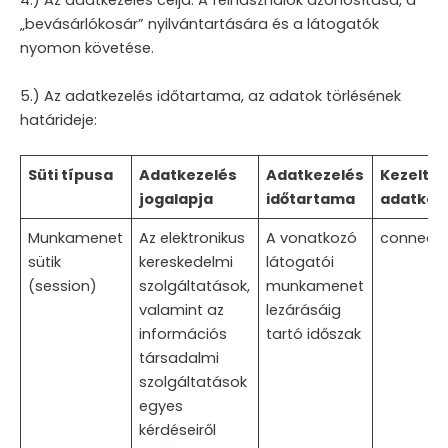
4.) Az adatkezelés célja: A felhasználók azonosítása, a
„bevásárlókosár” nyilvántartására és a látogatók
nyomon követése.
5.) Az adatkezelés időtartama, az adatok törlésének
határideje:
Süti típusa
Adatkezelés
Adatkezelés
Kezelt
jogalapja
időtartama
adatkör
Munkamenet
Az elektronikus
A vonatkozó
connect.
sütik
kereskedelmi
látogatói
(session)
szolgáltatások,
munkamenet
valamint az
lezárásáig
információs
tartó időszak
társadalmi
szolgáltatások
egyes
kérdéseiről