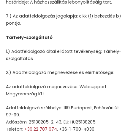
határideje: A házhozszállítás lebonyolításáig tart.
7.) Az adatfeldolgozás jogalapja: cikk (1) bekezdés b)
pontja.
Tárhely-szolgáltató
1.) Adatfeldolgozó által ellátott tevékenység: Tárhely-
szolgáltatás
2.) Adatfeldolgozó megnevezése és elérhetősége:
Az adatfeldolgozó megnevezése: Websupport
Magyarország Kft.
Adatfeldolgozó székhelye: 1119 Budapest, Fehérvári út
97-99.
Adószám: 25138205-2-43, EU: HU25138205
Telefon:
+36 22 787 674
, +36-1-700-4030