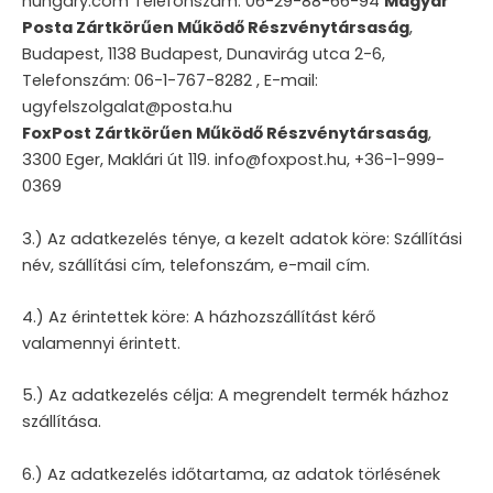
hungary.com Telefonszám: 06-29-88-66-94
Magyar
Posta Zártkörűen Működő Részvénytársaság
,
Budapest, 1138 Budapest, Dunavirág utca 2-6,
Telefonszám: 06-1-767-8282 , E-mail:
ugyfelszolgalat@posta.hu
FoxPost Zártkörűen Működő Részvénytársaság
,
3300 Eger, Maklári út 119. info@foxpost.hu, +36-1-999-
0369
3.) Az adatkezelés ténye, a kezelt adatok köre: Szállítási
név, szállítási cím, telefonszám, e-mail cím.
4.) Az érintettek köre: A házhozszállítást kérő
valamennyi érintett.
5.) Az adatkezelés célja: A megrendelt termék házhoz
szállítása.
6.) Az adatkezelés időtartama, az adatok törlésének