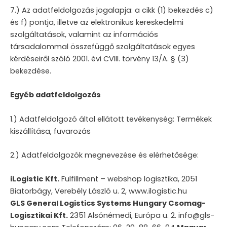
7.) Az adatfeldolgozás jogalapja: a cikk (1) bekezdés c)
és f) pontja, illetve az elektronikus kereskedelmi
szolgáltatások, valamint az információs
társadalommal összefüggő szolgáltatások egyes
kérdéseiről szóló 2001. évi CVIII. törvény 13/A. § (3)
bekezdése.
Egyéb adatfeldolgozás
1.) Adatfeldolgozó által ellátott tevékenység: Termékek
kiszállítása, fuvarozás
2.) Adatfeldolgozók megnevezése és elérhetősége:
iLogistic
Kft.
Fulfillment – webshop logisztika, 2051
Biatorbágy, Verebély László u. 2, www.ilogistic.hu
GLS General Logistics Systems Hungary Csomag-
Logisztikai Kft.
2351 Alsónémedi, Európa u. 2. info@gls-