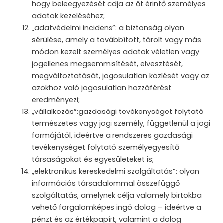
hogy beleegyezését adja az őt érintő személyes
adatok kezeléséhez;
„adatvédelmi incidens”: a biztonság olyan
sérülése, amely a továbbított, tárolt vagy más
módon kezelt személyes adatok véletlen vagy
jogellenes megsemmisítését, elvesztését,
megváltoztatását, jogosulatlan közlését vagy az
azokhoz való jogosulatlan hozzáférést
eredményezi;
„vállalkozás”:gazdasági tevékenységet folytató
természetes vagy jogi személy, függetlenül a jogi
formájától, ideértve a rendszeres gazdasági
tevékenységet folytató személyegyesítő
társaságokat és egyesületeket is;
„elektronikus kereskedelmi szolgáltatás”: olyan
információs társadalommal összefüggő
szolgáltatás, amelynek célja valamely birtokba
vehető forgalomképes ingó dolog – ideértve a
pénzt és az értékpapírt, valamint a dolog