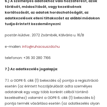
6.) A személyes adatokhoz való hozzáférést, azok
törlését, módosítását, vagy kezelésének
korlátozását, az adatok hordozhatóságát, az
adatkezelések elleni tiltakozást az alábbi módokon
tudja érintett kezdeményezni
:
postán küldve:. 2072 Zsámbék, Kálvária u. 16/B
e-mailen:
info@ruhacsuszda.hu
telefonon: +36 30 280 7166
7.) Az adatkezelés jogalapja
:
7.1. a GDPR 6. cikk (1) bekezdés a) pontja a regisztráció
esetén (az érintett hozzájárulását adta személyes
adatainak egy vagy több konkrét célból történő
kezeléséhez) valamint a GDPR 6. cikk (1) bekezdés b)
pontja termék vásárlása esetén (az adatkezelés olyan