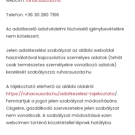
webcím:
ruhacsuszda.hu
Telefon: +36 30 280 7166
Az adatkezelő adatvédelmi tisztviselő igénybevételére
nem kötelezett.
Jelen adatkezelési szabályzat az alábbi weboldal
használatával kapcsolatos személyes adatok (tehát
csak természetes személyekre vonatkozó adatok)
kezelését szabályozza: ruhacsuszda.hu
A tájékoztató elérhető az alábbi oldalról
https://ruhacsuszda.hu/adatkezelesi-tajekoztato
/.
Fenntartjuk a jogot jelen szabályzat módosítására.
Cégekre, gazdálkodó szervezetekre jelen szabályzat
nem vonatkozik. A szabályzat módosításai ezen
webcímen történő közzététellel lépnek hatályba.