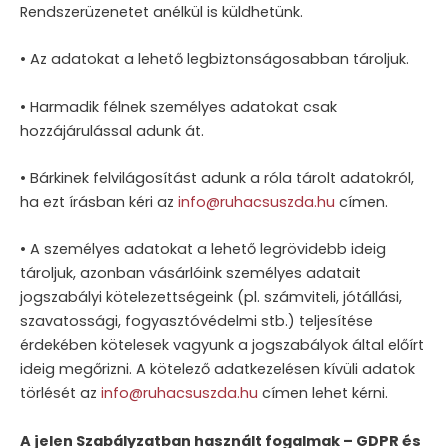
Rendszerüzenetet anélkül is küldhetünk.
• Az adatokat a lehető legbiztonságosabban tároljuk.
• Harmadik félnek személyes adatokat csak
hozzájárulással adunk át.
• Bárkinek felvilágosítást adunk a róla tárolt adatokról,
ha ezt írásban kéri az
info@ruhacsuszda.hu
címen.
• A személyes adatokat a lehető legrövidebb ideig
tároljuk, azonban vásárlóink személyes adatait
jogszabályi kötelezettségeink (pl. számviteli, jótállási,
szavatossági, fogyasztóvédelmi stb.) teljesítése
érdekében kötelesek vagyunk a jogszabályok által előírt
ideig megőrizni. A kötelező adatkezelésen kívüli adatok
törlését az
info@ruhacsuszda.hu
címen lehet kérni.
A jelen Szabályzatban használt fogalmak – GDPR és