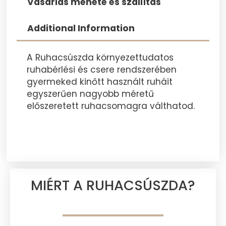
Vásárlás menete és szállítás
Additional Information
A Ruhacsúszda környezettudatos
ruhabérlési és csere rendszerében
gyermeked kinőtt használt ruháit
egyszerűen nagyobb méretű
előszeretett ruhacsomagra válthatod.
MIÉRT A RUHACSÚSZDA?