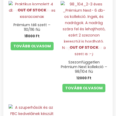
OUT OF STOCK
Prémium téli szett –
110/116 fiú
18000
Ft
TOVÁBB OLVASOM
OUT OF STOCK
Szezonfüggetlen
Prémium Next kollekció –
98/104 fiú
12000
Ft
TOVÁBB OLVASOM