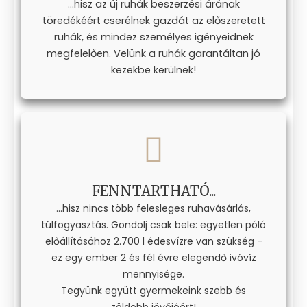
...hisz az új ruhák beszerzési árának
töredékéért cserélnek gazdát az előszeretett
ruhák, és mindez személyes igényeidnek
megfelelően. Velünk a ruhák garantáltan jó
kezekbe kerülnek!
FENNTARTHATÓ...
...hisz nincs több felesleges ruhavásárlás,
túlfogyasztás. Gondolj csak bele: egyetlen póló
előállításához 2.700 l édesvízre van szükség -
ez egy ember 2 és fél évre elegendő ivóvíz
mennyisége.
Tegyünk együtt gyermekeink szebb és
zöldebb jövőjéért!