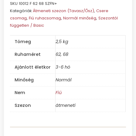
SKU
10012 F 62 68 SZFN+
Kategóriák
Átmeneti szezon (Tavasz/Ősz)
,
Csere
csomag
,
Fiú ruhacsomag
,
Normál minőség
,
Szezontól
független / Basic
Tömeg
2,5 kg
Ruhaméret
62, 68
Ajánlott életkor
3-6 hó
Minőség
Normál
Nem
Fiú
Szezon
átmeneti