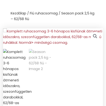
Skip
to
Kezdőlap
/
Fiú ruhacsomag
/ Season pack 2,5 kg
content
– 62/68 fiú