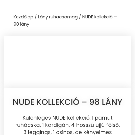
Skip
to
Kezdőlap
/
Lány ruhacsomag
/ NUDE kollekció –
content
98 lány
NUDE KOLLEKCIÓ – 98 LÁNY
Különleges NUDE kollekció: 1 pamut
ruhácska, 1 kardigán, 4 hosszú ujjú fölső,
3 leggings, 1 csinos, de kényelmes