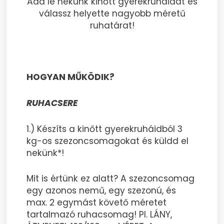
Add le nekünk kinőtt gyerekruháidat és
válassz helyette nagyobb méretű
ruhatárat!
HOGYAN MŰKÖDIK?
RUHACSERE
1.) Készíts a kinőtt gyerekruháidból 3
kg-os szezoncsomagokat és küldd el
nekünk*!
Mit is értünk ez alatt? A szezoncsomag
egy azonos nemű, egy szezonú, és
max. 2 egymást követő méretet
tartalmazó ruhacsomag! Pl. LÁNY,