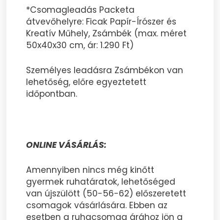
*Csomagleadás Packeta
átvevőhelyre: Ficak Papír-Írószer és
Kreatív Műhely, Zsámbék (max. méret
50x40x30 cm, ár: 1.290 Ft)
Személyes leadásra Zsámbékon van
lehetőség, előre egyeztetett
időpontban.
ONLINE VÁSÁRLÁS:
Amennyiben nincs még kinőtt
gyermek ruhatáratok, lehetőséged
van újszülött (50-56-62) előszeretett
csomagok vásárlására. Ebben az
esetben a ruhacsomag árához jön a