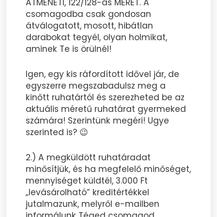
ÁTMENETI, 122/128-as MÉRET. A
csomagodba csak gondosan
átválogatott, mosott, hibátlan
darabokat tegyél, olyan holmikat,
aminek Te is örülnél!
Igen, egy kis ráfordított idővel jár, de
egyszerre megszabadulsz meg a
kinőtt ruhatártól és szerezheted be az
aktuális méretű ruhatárat gyermeked
számára! Szerintünk megéri! Ugye
szerinted is? 😉
2.) A megküldött ruhatáradat
minősítjük, és ha megfelelő minőséget,
mennyiséget küldtél, 3.000 Ft
„levásárolható” kreditértékkel
jutalmazunk, melyről e-mailben
informálunk Téged csomagod