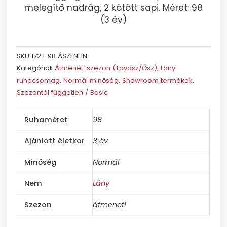
melegítő nadrág, 2 kötött sapi. Méret: 98
(3 év)
SKU
172 L 98 ÁSZFNHN
Kategóriák
Átmeneti szezon (Tavasz/Ősz)
,
Lány
ruhacsomag
,
Normál minőség
,
Showroom termékek
,
Szezontól független / Basic
Ruhaméret
98
Ajánlott életkor
3 év
Minőség
Normál
Nem
Lány
Szezon
átmeneti