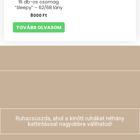
16 db-os csomag
“Sleepy” – 62/68 lány
8000
Ft
TOVÁBB OLVASOM
Ruhacsúszda, ahol a kinőtt ruhákat néhány
kattintással nagyobbra válthatod!