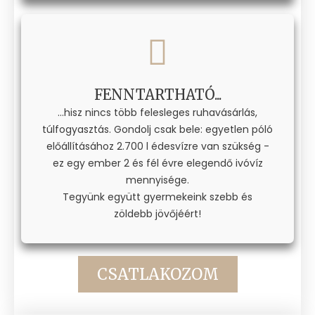
FENNTARTHATÓ...
...hisz nincs több felesleges ruhavásárlás,
túlfogyasztás. Gondolj csak bele: egyetlen póló
előállításához 2.700 l édesvízre van szükség -
ez egy ember 2 és fél évre elegendő ivóvíz
mennyisége.
Tegyünk együtt gyermekeink szebb és
zöldebb jövőjéért!
CSATLAKOZOM