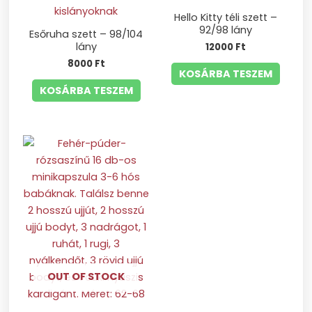
Hello Kitty téli szett –
92/98 lány
Esőruha szett – 98/104
lány
12000
Ft
8000
Ft
KOSÁRBA TESZEM
KOSÁRBA TESZEM
OUT OF STOCK