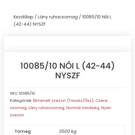
Skip
to
Kezdőlap
/
Lány ruhacsomag
/ 10085/10 Női L
content
(42-44) NYSZF
10085/10 NŐI L (42-44)
NYSZF
SKU
10085/10
Kategóriák
Átmeneti szezon (Tavasz/Ősz)
,
Csere
csomag
,
Lány ruhacsomag
,
Normál minőség
,
Nyári
szezon
Tömeg
3500 kg