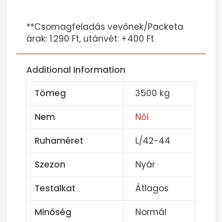
**Csomagfeladás vevőnek/Packeta
árak: 1.290 Ft, utánvét: +400 Ft
Additional Information
Tömeg
3500 kg
Nem
Női
Ruhaméret
L/42-44
Szezon
Nyár
Testalkat
Átlagos
Minőség
Normál