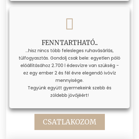
FENNTARTHATÓ...
...hisz nincs több felesleges ruhavásárlás,
túlfogyasztás. Gondolj csak bele: egyetlen póló
előállításához 2.700 l édesvízre van szükség -
ez egy ember 2 és fél évre elegendő ivóvíz
mennyisége.
Tegyünk együtt gyermekeink szebb és
zöldebb jövőjéért!
CSATLAKOZOM