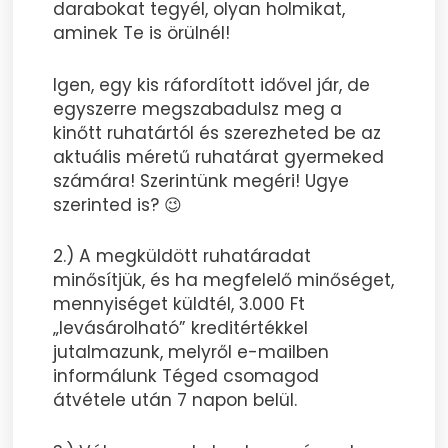
darabokat tegyél, olyan holmikat,
aminek Te is örülnél!
Igen, egy kis ráfordított idővel jár, de
egyszerre megszabadulsz meg a
kinőtt ruhatártól és szerezheted be az
aktuális méretű ruhatárat gyermeked
számára! Szerintünk megéri! Ugye
szerinted is? 😉
2.) A megküldött ruhatáradat
minősítjük, és ha megfelelő minőséget,
mennyiséget küldtél, 3.000 Ft
„levásárolható” kreditértékkel
jutalmazunk, melyről e-mailben
informálunk Téged csomagod
átvétele után 7 napon belül.