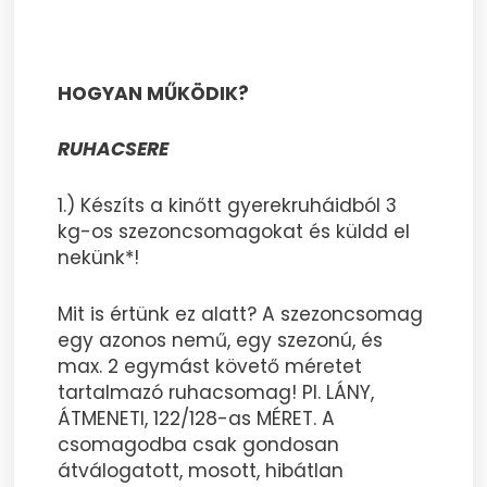
HOGYAN MŰKÖDIK?
RUHACSERE
1.) Készíts a kinőtt gyerekruháidból 3
kg-os szezoncsomagokat és küldd el
nekünk*!
Mit is értünk ez alatt? A szezoncsomag
egy azonos nemű, egy szezonú, és
max. 2 egymást követő méretet
tartalmazó ruhacsomag! Pl. LÁNY,
ÁTMENETI, 122/128-as MÉRET. A
csomagodba csak gondosan
átválogatott, mosott, hibátlan