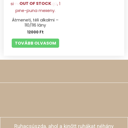
OUT OF STOCK
Átmeneti, téli alkalmi –
110/116 lány
12000
Ft
TOVÁBB OLVASOM
Ruhacsúszda, ahol a kinőtt ruhákat néhány