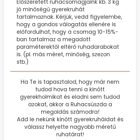
Előszeretett ruhacsomagjaink kb. 3 kg
jó minőségű gyerekruhát
tartalmaznak. Kérjük, vedd figyelembe,
hogy a gondos válogatás ellenére is
előfordulhat, hogy a csomag 10-15%-
ban tartalmaz a megadott
paraméterektől eltérő ruhadarabokat
is. (pl. más méret, minőség, szezon
stb.)
Ha Te is tapasztalod, hogy már nem
tudod hova tenni a kinőtt
gyerekholmikat és eladni sem tudod
azokat, akkor a Ruhacsúszda a
megoldás számodra!
Add le nekünk kinőtt gyerekruháidat és
válassz helyette nagyobb méretű
ruhatárat!