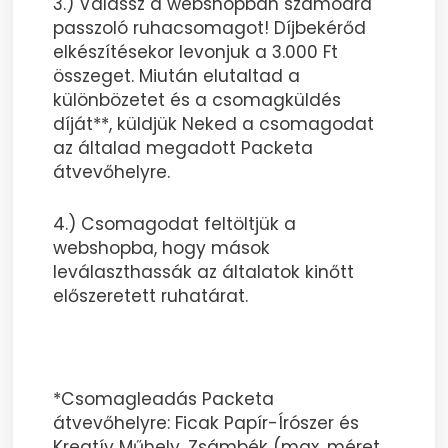
3.) Válassz a webshopban számodra
passzoló ruhacsomagot! Díjbekérőd
elkészítésekor levonjuk a 3.000 Ft
összeget. Miután elutaltad a
különbözetet és a csomagküldés
díját**, küldjük Neked a csomagodat
az általad megadott Packeta
átvevőhelyre.
4.) Csomagodat feltöltjük a
webshopba, hogy mások
leválaszthassák az általatok kinőtt
előszeretett ruhatárat.
*Csomagleadás Packeta
átvevőhelyre: Ficak Papír-Írószer és
Kreatív Műhely, Zsámbék (max. méret