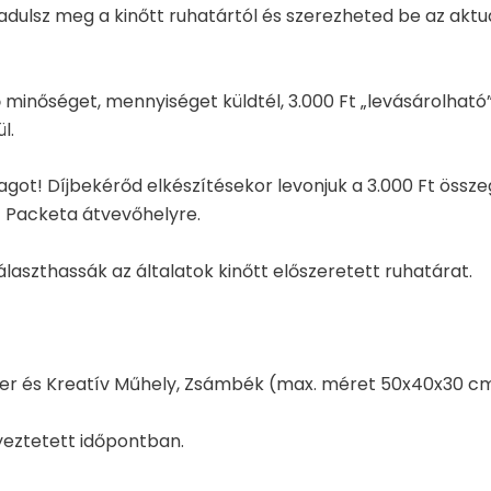
zabadulsz meg a kinőtt ruhatártól és szerezheted be az a
 minőséget, mennyiséget küldtél, 3.000 Ft „levásárolható
l.
t! Díjbekérőd elkészítésekor levonjuk a 3.000 Ft össze
t Packeta átvevőhelyre.
aszthassák az általatok kinőtt előszeretett ruhatárat.
r és Kreatív Műhely, Zsámbék (max. méret 50x40x30 cm, 
eztetett időpontban.