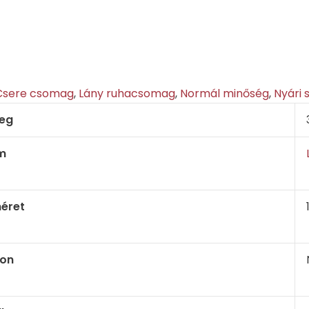
Csere csomag
,
Lány ruhacsomag
,
Normál minőség
,
Nyári 
eg
m
éret
on