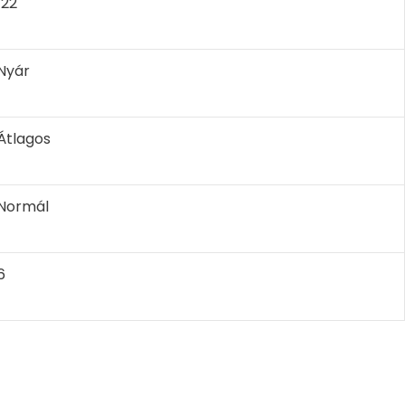
122
Nyár
Átlagos
Normál
6