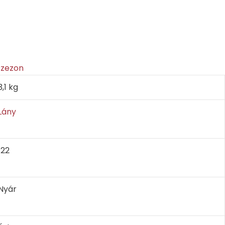
szezon
3,1 kg
Lány
122
Nyár