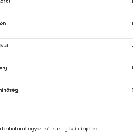
éret
on
lkat
ség
inőség
ed ruhatárát egyszerűen meg tudod újítani.