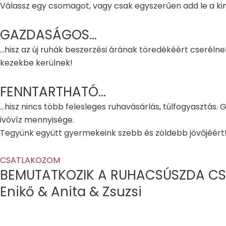
Válassz egy csomagot, vagy csak egyszerűen add le a kin
GAZDASÁGOS...
...hisz az új ruhák beszerzési árának töredékéért cserél
kezekbe kerülnek!
FENNTARTHATÓ...
...hisz nincs több felesleges ruhavásárlás, túlfogyasztás.
ivóvíz mennyisége.
Tegyünk együtt gyermekeink szebb és zöldebb jövőjéért
CSATLAKOZOM
BEMUTATKOZIK A RUHACSÚSZDA CS
Enikő & Anita & Zsuzsi