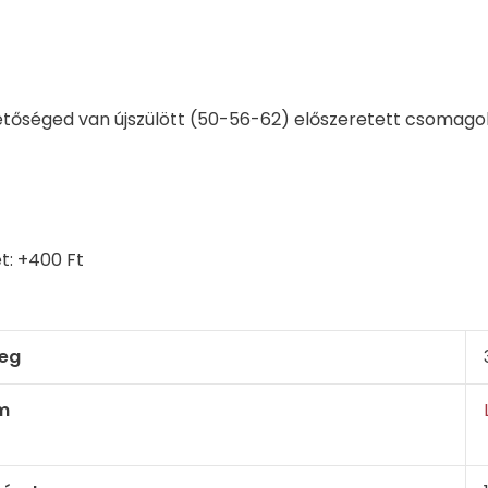
tőséged van újszülött (50-56-62) előszeretett csomago
t: +400 Ft
eg
m