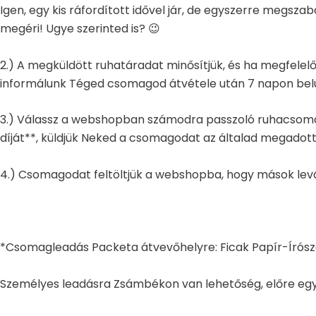
Igen, egy kis ráfordított idővel jár, de egyszerre megs
megéri! Ugye szerinted is? 😉
2.) A megküldött ruhatáradat minősítjük, és ha megfelelő
informálunk Téged csomagod átvétele után 7 napon belü
3.) Válassz a webshopban számodra passzoló ruhacsomago
díját**, küldjük Neked a csomagodat az általad megadot
4.) Csomagodat feltöltjük a webshopba, hogy mások levál
*Csomagleadás Packeta átvevőhelyre: Ficak Papír-Írósze
Személyes leadásra Zsámbékon van lehetőség, előre egy