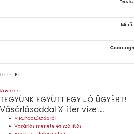
Testa
Minő
Csomagm
15000
Ft
Kosárba
TEGYÜNK EGYÜTT EGY JÓ ÜGYÉRT!​
Vásárlásoddal X liter vizet...
A Ruhacsúszdáról
Vásárlás menete és szállítás
Additional Information