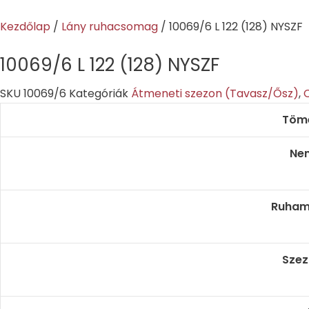
Skip
to
Kezdőlap
/
Lány ruhacsomag
/ 10069/6 L 122 (128) NYSZF
content
10069/6 L 122 (128) NYSZF
SKU
10069/6
Kategóriák
Átmeneti szezon (Tavasz/Ősz)
,
Töm
Ne
Ruham
Szez