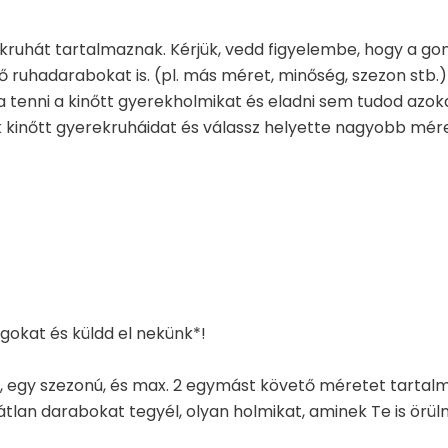
kruhát tartalmaznak. Kérjük, vedd figyelembe, hogy a gon
ruhadarabokat is. (pl. más méret, minőség, szezon stb.)
a tenni a kinőtt gyerekholmikat és eladni sem tudod azo
 kinőtt gyerekruháidat és válassz helyette nagyobb mér
gokat és küldd el nekünk*!
, egy szezonú, és max. 2 egymást követő méretet tartal
an darabokat tegyél, olyan holmikat, aminek Te is örüln