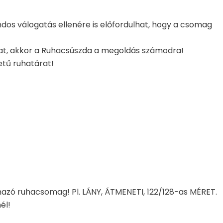
dos válogatás ellenére is előfordulhat, hogy a csomag
kat, akkor a Ruhacsúszda a megoldás számodra!
etű ruhatárat!
mazó ruhacsomag! Pl. LÁNY, ÁTMENETI, 122/128-as MÉRET.
él!