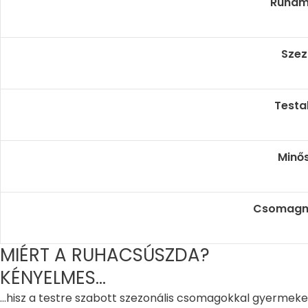
Ruham
Szez
Testa
Minő
Csomagm
MIÉRT A RUHACSÚSZDA?
KÉNYELMES...
...hisz a testre szabott szezonális csomagokkal gyermek