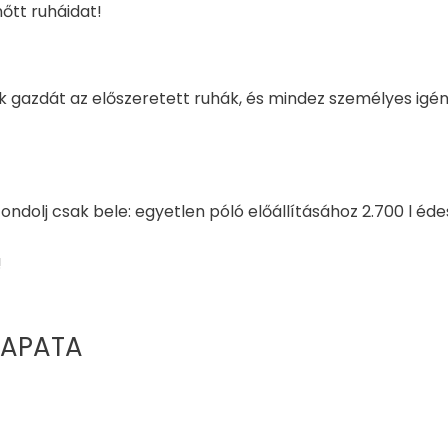
őtt ruháidat!
nek gazdát az előszeretett ruhák, és mindez személyes ig
 Gondolj csak bele: egyetlen póló előállításához 2.700 l é
!
APATA​