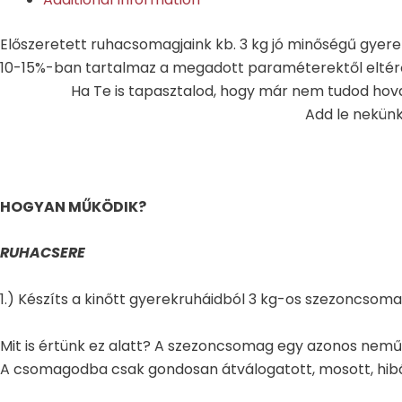
Előszeretett ruhacsomagjaink kb. 3 kg jó minőségű gyere
10-15%-ban tartalmaz a megadott paraméterektől eltérő 
Ha Te is tapasztalod, hogy már nem tudod hov
Add le nekünk
HOGYAN MŰKÖDIK?
RUHACSERE
1.) Készíts a kinőtt gyerekruháidból 3 kg-os szezoncsoma
Mit is értünk ez alatt? A szezoncsomag egy azonos nemű
A csomagodba csak gondosan átválogatott, mosott, hibátl