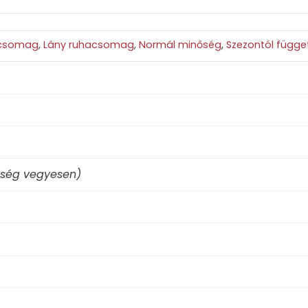
 csomag
,
Lány ruhacsomag
,
Normál minőség
,
Szezontól függet
ség vegyesen)