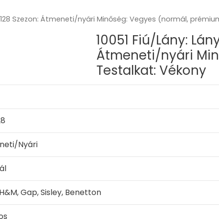
22-128 Szezon: Átmeneti/nyári Minőség: Vegyes (normál, prémiu
10051 Fiú/Lány: Lány
Átmeneti/nyári Mi
Testalkat: Vékony
28
eti/Nyári
ál
 H&M, Gap, Sisley, Benetton
os