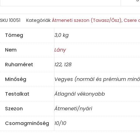
SKU
10051
Kategóriák
Átmeneti szezon (Tavasz/Ősz)
,
Csere
Tömeg
3,0 kg
Nem
Lány
Ruhaméret
122, 128
Minőség
Vegyes (normál és prémium minő
Testalkat
Átlagnál vékonyabb
Szezon
Átmeneti/nyári
Csomagminőség
10/10