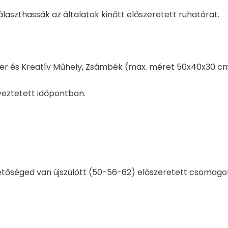
aszthassák az általatok kinőtt előszeretett ruhatárat.
r és Kreatív Műhely, Zsámbék (max. méret 50x40x30 cm, 
eztetett időpontban.
tőséged van újszülött (50-56-62) előszeretett csomago