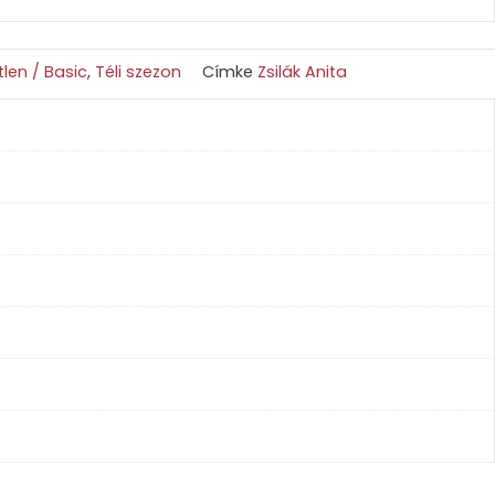
len / Basic
,
Téli szezon
Címke
Zsilák Anita