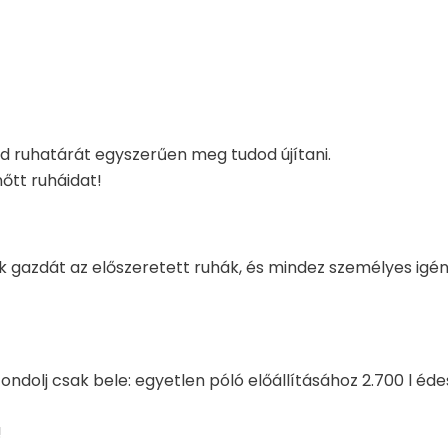
ed ruhatárát egyszerűen meg tudod újítani.
őtt ruháidat!
nek gazdát az előszeretett ruhák, és mindez személyes ig
 Gondolj csak bele: egyetlen póló előállításához 2.700 l é
!