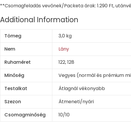
**Csomagfeladás vevőnek/Packeta árak: 1.290 Ft, utánvé
Additional Information
Tömeg
3,0 kg
Nem
Lány
Ruhaméret
122, 128
Minőség
Vegyes (normál és prémium m
Testalkat
Átlagnál vékonyabb
Szezon
Átmeneti/nyári
Csomagminőség
10/10