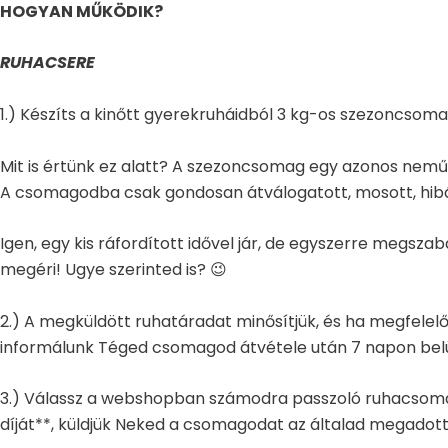
HOGYAN MŰKÖDIK?
RUHACSERE
1.) Készíts a kinőtt gyerekruháidból 3 kg-os szezoncsoma
Mit is értünk ez alatt? A szezoncsomag egy azonos nemű
A csomagodba csak gondosan átválogatott, mosott, hibátl
Igen, egy kis ráfordított idővel jár, de egyszerre megs
megéri! Ugye szerinted is? 😉
2.) A megküldött ruhatáradat minősítjük, és ha megfelelő
informálunk Téged csomagod átvétele után 7 napon belü
3.) Válassz a webshopban számodra passzoló ruhacsomago
díját**, küldjük Neked a csomagodat az általad megadot