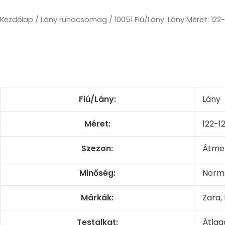
Skip
to
Kezdőlap
/
Lány ruhacsomag
/ 10051 Fiú/Lány: Lány Méret: 1
content
Fiú/Lány:
Lány
Méret:
122-1
Szezon:
Átmen
Minőség:
Norm
Márkák:
Zara,
Testalkat:
Átlag