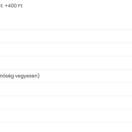
t: +400 Ft
inőség vegyesen)