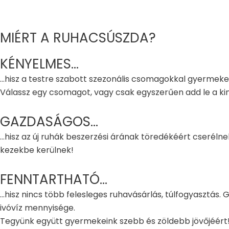
MIÉRT A RUHACSÚSZDA?
KÉNYELMES...
...hisz a testre szabott szezonális csomagokkal gyermek
Válassz egy csomagot, vagy csak egyszerűen add le a kin
GAZDASÁGOS...
...hisz az új ruhák beszerzési árának töredékéért cserél
kezekbe kerülnek!
FENNTARTHATÓ...
...hisz nincs több felesleges ruhavásárlás, túlfogyasztás.
ivóvíz mennyisége.
Tegyünk együtt gyermekeink szebb és zöldebb jövőjéért