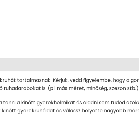
Additional Information
kruhát tartalmaznak. Kérjük, vedd figyelembe, hogy a gon
ruhadarabokat is. (pl. más méret, minőség, szezon stb.)
a tenni a kinőtt gyerekholmikat és eladni sem tudod azo
 kinőtt gyerekruháidat és válassz helyette nagyobb mér