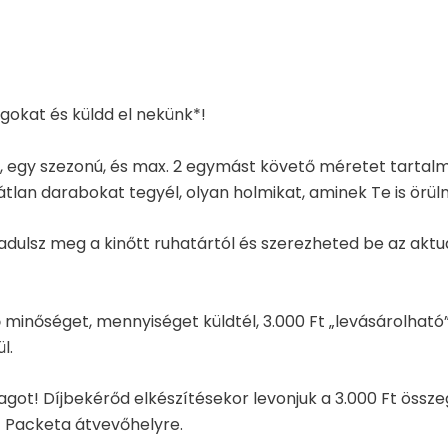
gokat és küldd el nekünk*!
, egy szezonú, és max. 2 egymást követő méretet tartal
an darabokat tegyél, olyan holmikat, aminek Te is örüln
zabadulsz meg a kinőtt ruhatártól és szerezheted be az a
 minőséget, mennyiséget küldtél, 3.000 Ft „levásárolható
l.
t! Díjbekérőd elkészítésekor levonjuk a 3.000 Ft össze
t Packeta átvevőhelyre.