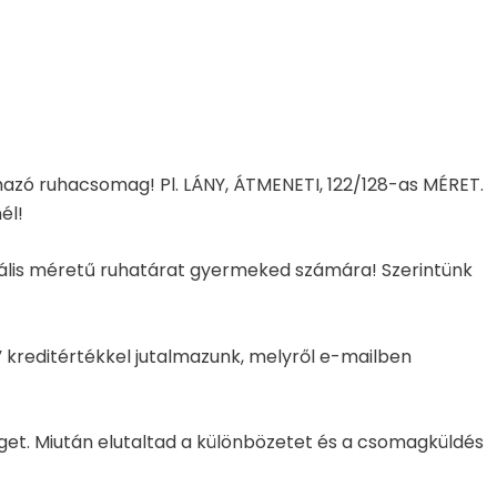
mazó ruhacsomag! Pl. LÁNY, ÁTMENETI, 122/128-as MÉRET.
él!
ktuális méretű ruhatárat gyermeked számára! Szerintünk
” kreditértékkel jutalmazunk, melyről e-mailben
get. Miután elutaltad a különbözetet és a csomagküldés