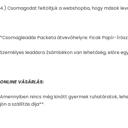
4.) Csomagodat feltöltjük a webshopba, hogy mások levál
*Csomagleadás Packeta átvevőhelyre: Ficak Papír-Írósze
Személyes leadásra Zsámbékon van lehetőség, előre egy
ONLINE VÁSÁRLÁS:
Amennyiben nincs még kinőtt gyermek ruhatáratok, lehe
jön a szállítás díja**.