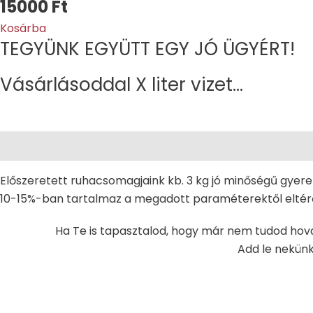
15000
Ft
Kosárba
TEGYÜNK EGYÜTT EGY JÓ ÜGYÉRT!​
Vásárlásoddal X liter vizet...
A Ruhacsúszdáról
Vásárlás menete és szállítás
Előszeretett ruhacsomagjaink kb. 3 kg jó minőségű gyere
10-15%-ban tartalmaz a megadott paraméterektől eltérő 
Ha Te is tapasztalod, hogy már nem tudod hov
Add le nekünk