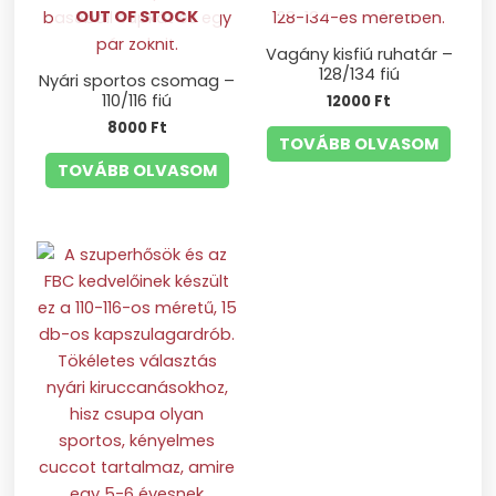
OUT OF STOCK
Vagány kisfiú ruhatár –
128/134 fiú
Nyári sportos csomag –
110/116 fiú
12000
Ft
8000
Ft
TOVÁBB OLVASOM
TOVÁBB OLVASOM