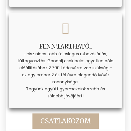
FENNTARTHATÓ...
...hisz nincs több felesleges ruhavásárlás,
túlfogyasztás. Gondolj csak bele: egyetlen póló
előállításához 2.700 l édesvízre van szükség -
ez egy ember 2 és fél évre elegendő ivóvíz
mennyisége.
Tegyünk együtt gyermekeink szebb és
zöldebb jövőjéért!
CSATLAKOZOM