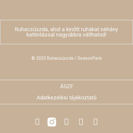
Ruhacsúszda, ahol a kinőtt ruhákat néhány
kattintással nagyobbra válthatod!
© 2025 Ruhacsúszda / SeasonPack
ÁSZF
Adatkezelési tájékoztató
F
L
Y
T
a
i
o
i