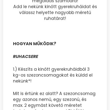
megoldás számodra!
Add le nekünk kinőtt gyerekruháidat és
válassz helyette nagyobb méretű
ruhatárat!
HOGYAN MŰKÖDIK?
RUHACSERE
1.) Készíts a kinőtt gyerekruháidból 3
kg-os szezoncsomagokat és küldd el
nekünk*!
Mit is értünk ez alatt? A szezoncsomag
egy azonos nemű, egy szezonú, és
max. 2 egymást követő méretet