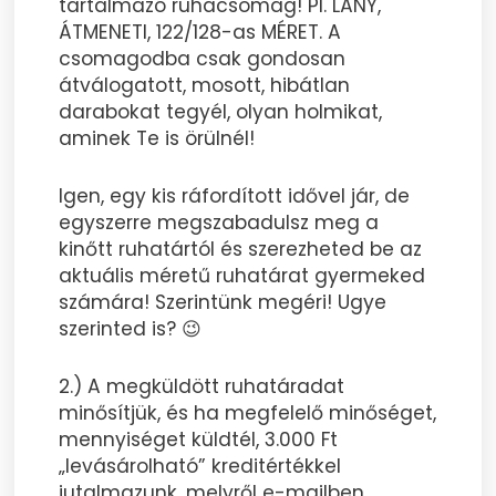
tartalmazó ruhacsomag! Pl. LÁNY,
ÁTMENETI, 122/128-as MÉRET. A
csomagodba csak gondosan
átválogatott, mosott, hibátlan
darabokat tegyél, olyan holmikat,
aminek Te is örülnél!
Igen, egy kis ráfordított idővel jár, de
egyszerre megszabadulsz meg a
kinőtt ruhatártól és szerezheted be az
aktuális méretű ruhatárat gyermeked
számára! Szerintünk megéri! Ugye
szerinted is? 😉
2.) A megküldött ruhatáradat
minősítjük, és ha megfelelő minőséget,
mennyiséget küldtél, 3.000 Ft
„levásárolható” kreditértékkel
jutalmazunk, melyről e-mailben