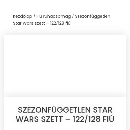
Skip
to
Kezdőlap
/
Fiú ruhacsomag
/ Szezonfüggetlen
content
Star Wars szett – 122/128 fiú
SZEZONFÜGGETLEN STAR
WARS SZETT – 122/128 FIÚ