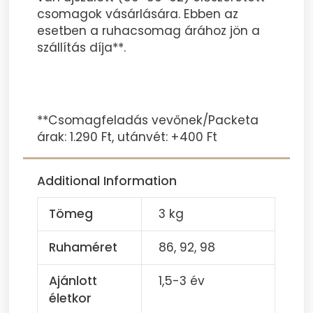
csomagok vásárlására. Ebben az
esetben a ruhacsomag árához jön a
szállítás díja**.
**Csomagfeladás vevőnek/Packeta
árak: 1.290 Ft, utánvét: +400 Ft
Additional Information
Tömeg
3 kg
Ruhaméret
86, 92, 98
Ajánlott
1,5-3 év
életkor