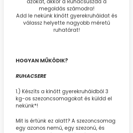
azokat, akkor a Ruhacsúszda a
megoldás számodra!
Add le nekünk kinőtt gyerekruháidat és
válassz helyette nagyobb méretű
ruhatárat!
HOGYAN MŰKÖDIK?
RUHACSERE
1.) Készíts a kinőtt gyerekruháidból 3
kg-os szezoncsomagokat és küldd el
nekünk*!
Mit is értünk ez alatt? A szezoncsomag
egy azonos nemű, egy szezonú, és