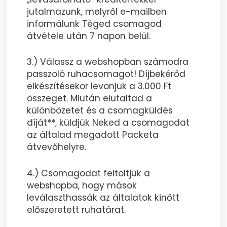
jutalmazunk, melyről e-mailben
informálunk Téged csomagod
átvétele után 7 napon belül.
3.) Válassz a webshopban számodra
passzoló ruhacsomagot! Díjbekérőd
elkészítésekor levonjuk a 3.000 Ft
összeget. Miután elutaltad a
különbözetet és a csomagküldés
díját**, küldjük Neked a csomagodat
az általad megadott Packeta
átvevőhelyre.
4.) Csomagodat feltöltjük a
webshopba, hogy mások
leválaszthassák az általatok kinőtt
előszeretett ruhatárat.