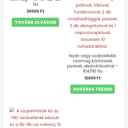
fiú
30000
Ft
TOVÁBB OLVASOM
Nyári vagy szabadidős
csomag köntössel,
pizsivel, alsóruházattal –
104/110 fiú
12000
Ft
KOSÁRBA TESZEM