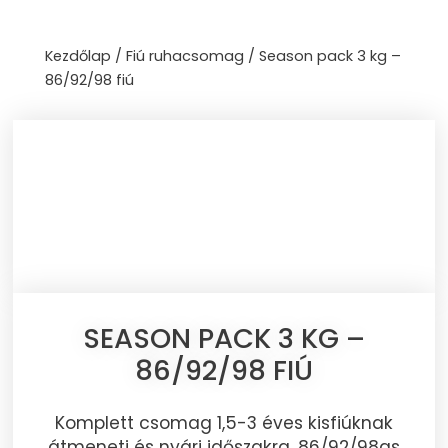
Skip
to
Kezdőlap
/
Fiú ruhacsomag
/ Season pack 3 kg –
content
86/92/98 fiú
SEASON PACK 3 KG –
86/92/98 FIÚ
Komplett csomag 1,5-3 éves kisfiúknak
átmeneti és nyári időszakra, 86/92/98as