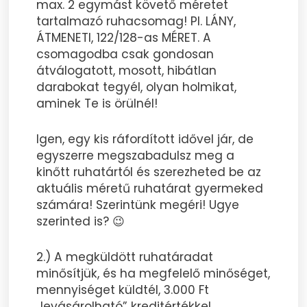
max. 2 egymást követő méretet
tartalmazó ruhacsomag! Pl. LÁNY,
ÁTMENETI, 122/128-as MÉRET. A
csomagodba csak gondosan
átválogatott, mosott, hibátlan
darabokat tegyél, olyan holmikat,
aminek Te is örülnél!
Igen, egy kis ráfordított idővel jár, de
egyszerre megszabadulsz meg a
kinőtt ruhatártól és szerezheted be az
aktuális méretű ruhatárat gyermeked
számára! Szerintünk megéri! Ugye
szerinted is? 😉
2.) A megküldött ruhatáradat
minősítjük, és ha megfelelő minőséget,
mennyiséget küldtél, 3.000 Ft
„levásárolható” kreditértékkel