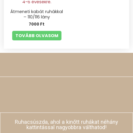
Átmeneti kabát ruhákkal
– 110/116 lány
7000
Ft
TOVÁBB OLVASOM
Ruhacsúszda, ahol a kinőtt ruhákat néhány
kattintással nagyobbra válthatod!