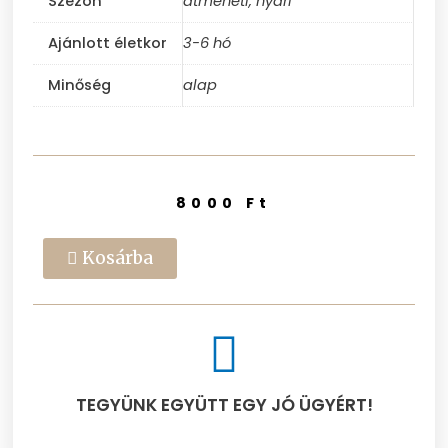
Szezon
átmeneti, nyári
Ajánlott életkor
3-6 hó
Minőség
alap
8000
Ft
Kosárba
TEGYÜNK EGYÜTT EGY JÓ ÜGYÉRT!​