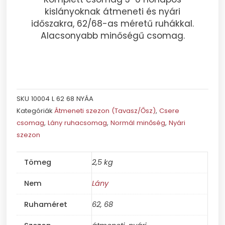
kislányoknak átmeneti és nyári
időszakra, 62/68-as méretű ruhákkal.
Alacsonyabb minőségű csomag.
SKU
10004 L 62 68 NYÁA
Kategóriák
Átmeneti szezon (Tavasz/Ősz)
,
Csere
csomag
,
Lány ruhacsomag
,
Normál minőség
,
Nyári
szezon
Tömeg
2,5 kg
Nem
Lány
Ruhaméret
62, 68