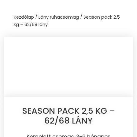
Skip
to
Kezdőlap
/
Lány ruhacsomag
/ Season pack 2,5
content
kg – 62/68 lány
SEASON PACK 2,5 KG –
62/68 LÁNY
Komplett csomag 3-6 hónapos