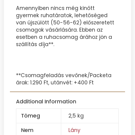
Amennyiben nincs még kinőtt
gyermek ruhatáratok, lehetőséged
van újszülött (50-56-62) előszeretett
csomagok vásárlására. Ebben az
esetben a ruhacsomag árához jön a
szállítás díja**.
**Csomagfeladás vevőnek/Packeta
árak: 1.290 Ft, utánvét: +400 Ft
Additional Information
Tömeg
2,5 kg
Nem
Lány