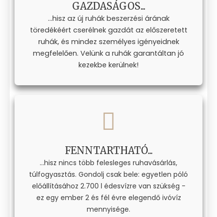
GAZDASÁGOS...
...hisz az új ruhák beszerzési árának
töredékéért cserélnek gazdát az előszeretett
ruhák, és mindez személyes igényeidnek
megfelelően. Velünk a ruhák garantáltan jó
kezekbe kerülnek!
FENNTARTHATÓ...
...hisz nincs több felesleges ruhavásárlás,
túlfogyasztás. Gondolj csak bele: egyetlen póló
előállításához 2.700 l édesvízre van szükség -
ez egy ember 2 és fél évre elegendő ivóvíz
mennyisége.