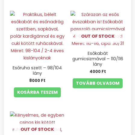
OUT OF STOCK
Esőkabát
gumicsizmával – 110/116
lány
Esőruha szett – 98/104
4000
Ft
lány
8000
Ft
TOVÁBB OLVASOM
KOSÁRBA TESZEM
OUT OF STOCK