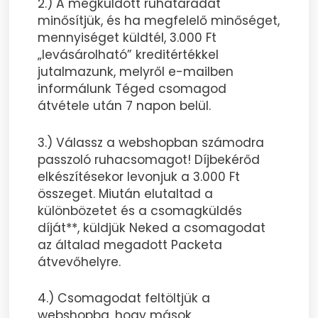
2.) A megküldött ruhatáradat
minősítjük, és ha megfelelő minőséget,
mennyiséget küldtél, 3.000 Ft
„levásárolható” kreditértékkel
jutalmazunk, melyről e-mailben
informálunk Téged csomagod
átvétele után 7 napon belül.
3.) Válassz a webshopban számodra
passzoló ruhacsomagot! Díjbekérőd
elkészítésekor levonjuk a 3.000 Ft
összeget. Miután elutaltad a
különbözetet és a csomagküldés
díját**, küldjük Neked a csomagodat
az általad megadott Packeta
átvevőhelyre.
4.) Csomagodat feltöltjük a
webshopba, hogy mások