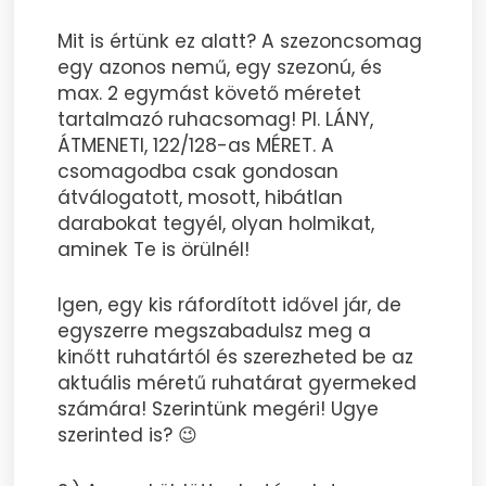
Mit is értünk ez alatt? A szezoncsomag
egy azonos nemű, egy szezonú, és
max. 2 egymást követő méretet
tartalmazó ruhacsomag! Pl. LÁNY,
ÁTMENETI, 122/128-as MÉRET. A
csomagodba csak gondosan
átválogatott, mosott, hibátlan
darabokat tegyél, olyan holmikat,
aminek Te is örülnél!
Igen, egy kis ráfordított idővel jár, de
egyszerre megszabadulsz meg a
kinőtt ruhatártól és szerezheted be az
aktuális méretű ruhatárat gyermeked
számára! Szerintünk megéri! Ugye
szerinted is? 😉