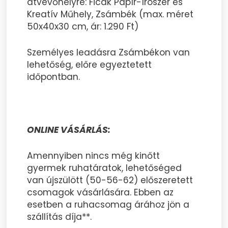
átvevőhelyre: Ficak Papír-Írószer és
Kreatív Műhely, Zsámbék (max. méret
50x40x30 cm, ár: 1.290 Ft)
Személyes leadásra Zsámbékon van
lehetőség, előre egyeztetett
időpontban.
ONLINE VÁSÁRLÁS:
Amennyiben nincs még kinőtt
gyermek ruhatáratok, lehetőséged
van újszülött (50-56-62) előszeretett
csomagok vásárlására. Ebben az
esetben a ruhacsomag árához jön a
szállítás díja**.