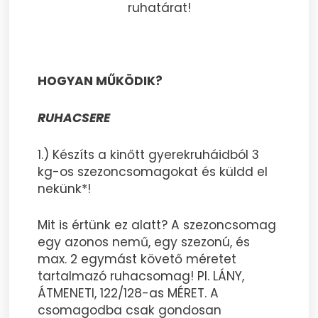
ruhatárat!
HOGYAN MŰKÖDIK?
RUHACSERE
1.) Készíts a kinőtt gyerekruháidból 3
kg-os szezoncsomagokat és küldd el
nekünk*!
Mit is értünk ez alatt? A szezoncsomag
egy azonos nemű, egy szezonú, és
max. 2 egymást követő méretet
tartalmazó ruhacsomag! Pl. LÁNY,
ÁTMENETI, 122/128-as MÉRET. A
csomagodba csak gondosan