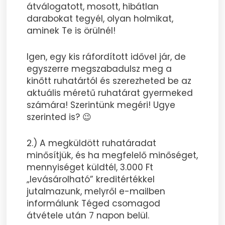
átválogatott, mosott, hibátlan
darabokat tegyél, olyan holmikat,
aminek Te is örülnél!
Igen, egy kis ráfordított idővel jár, de
egyszerre megszabadulsz meg a
kinőtt ruhatártól és szerezheted be az
aktuális méretű ruhatárat gyermeked
számára! Szerintünk megéri! Ugye
szerinted is? 😉
2.) A megküldött ruhatáradat
minősítjük, és ha megfelelő minőséget,
mennyiséget küldtél, 3.000 Ft
„levásárolható” kreditértékkel
jutalmazunk, melyről e-mailben
informálunk Téged csomagod
átvétele után 7 napon belül.