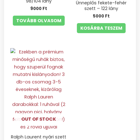
98/104 lány
Ünneplős fekete-fehér
szett – 122 lány
9000
Ft
5000
Ft
TOVÁBB OLVASOM
KOSÁRBA TESZEM
OUT OF STOCK
Ralph Laurent nyári szett