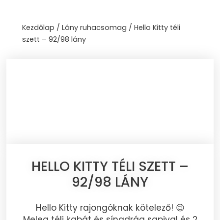
Skip
to
Kezdőlap
/
Lány ruhacsomag
/ Hello Kitty téli
content
szett – 92/98 lány
HELLO KITTY TÉLI SZETT –
92/98 LÁNY
Hello Kitty rajongóknak kötelező! 😉
Meleg téli kabát és sínadrág sapival és 2