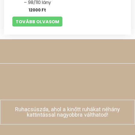
– 98/110 lány
12000
Ft
TOVÁBB OLVASOM
Ruhacsúszda, ahol a kinőtt ruhákat néhány
kattintással nagyobbra válthatod!