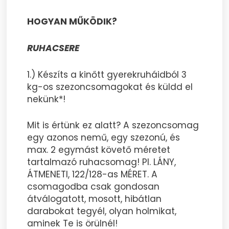
HOGYAN MŰKÖDIK?
RUHACSERE
1.) Készíts a kinőtt gyerekruháidból 3
kg-os szezoncsomagokat és küldd el
nekünk*!
Mit is értünk ez alatt? A szezoncsomag
egy azonos nemű, egy szezonú, és
max. 2 egymást követő méretet
tartalmazó ruhacsomag! Pl. LÁNY,
ÁTMENETI, 122/128-as MÉRET. A
csomagodba csak gondosan
átválogatott, mosott, hibátlan
darabokat tegyél, olyan holmikat,
aminek Te is örülnél!