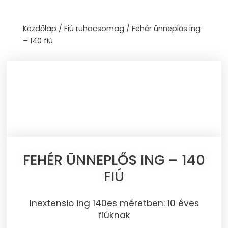
Skip
to
Kezdőlap
/
Fiú ruhacsomag
/ Fehér ünneplős ing
content
– 140 fiú
FEHÉR ÜNNEPLŐS ING – 140
FIÚ
Inextensio ing 140es méretben: 10 éves
fiúknak