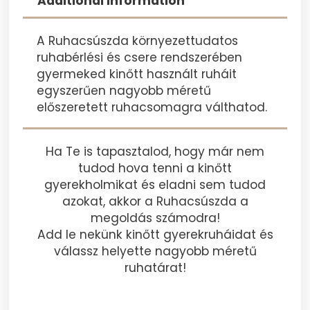
Additional Information
A Ruhacsúszda környezettudatos
ruhabérlési és csere rendszerében
gyermeked kinőtt használt ruháit
egyszerűen nagyobb méretű
előszeretett ruhacsomagra válthatod.
Ha Te is tapasztalod, hogy már nem
tudod hova tenni a kinőtt
gyerekholmikat és eladni sem tudod
azokat, akkor a Ruhacsúszda a
megoldás számodra!
Add le nekünk kinőtt gyerekruháidat és
válassz helyette nagyobb méretű
ruhatárat!