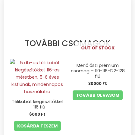
TOVÁBBI CSOMAGOK
OUT OF STOCK
Menő őszi prémium
csomag – 110-116-122-128
fiú
30000
Ft
TOVÁBB OLVASOM
Télikabát kiegészítőkkel
– 116 fiú
6000
Ft
KOSÁRBA TESZEM