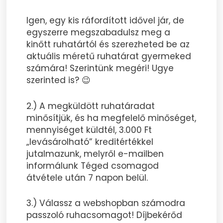
Igen, egy kis ráfordított idővel jár, de
egyszerre megszabadulsz meg a
kinőtt ruhatártól és szerezheted be az
aktuális méretű ruhatárat gyermeked
számára! Szerintünk megéri! Ugye
szerinted is? 😉
2.) A megküldött ruhatáradat
minősítjük, és ha megfelelő minőséget,
mennyiséget küldtél, 3.000 Ft
„levásárolható” kreditértékkel
jutalmazunk, melyről e-mailben
informálunk Téged csomagod
átvétele után 7 napon belül.
3.) Válassz a webshopban számodra
passzoló ruhacsomagot! Díjbekérőd