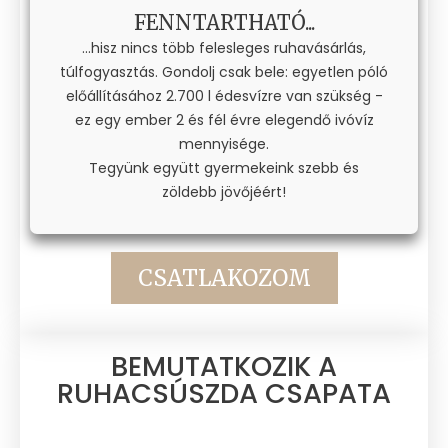
FENNTARTHATÓ...
...hisz nincs több felesleges ruhavásárlás,
túlfogyasztás. Gondolj csak bele: egyetlen póló
előállításához 2.700 l édesvízre van szükség -
ez egy ember 2 és fél évre elegendő ivóvíz
mennyisége.
Tegyünk együtt gyermekeink szebb és
zöldebb jövőjéért!
CSATLAKOZOM
BEMUTATKOZIK A
RUHACSÚSZDA CSAPATA​