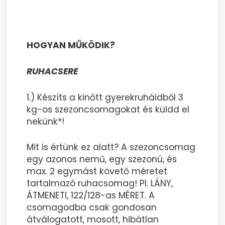
HOGYAN MŰKÖDIK?
RUHACSERE
1.) Készíts a kinőtt gyerekruháidból 3
kg-os szezoncsomagokat és küldd el
nekünk*!
Mit is értünk ez alatt? A szezoncsomag
egy azonos nemű, egy szezonú, és
max. 2 egymást követő méretet
tartalmazó ruhacsomag! Pl. LÁNY,
ÁTMENETI, 122/128-as MÉRET. A
csomagodba csak gondosan
átválogatott, mosott, hibátlan