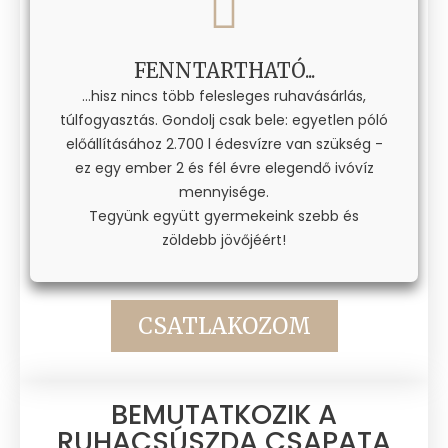
FENNTARTHATÓ...
...hisz nincs több felesleges ruhavásárlás,
túlfogyasztás. Gondolj csak bele: egyetlen póló
előállításához 2.700 l édesvízre van szükség -
ez egy ember 2 és fél évre elegendő ivóvíz
mennyisége.
Tegyünk együtt gyermekeink szebb és
zöldebb jövőjéért!
CSATLAKOZOM
BEMUTATKOZIK A
RUHACSÚSZDA CSAPATA​