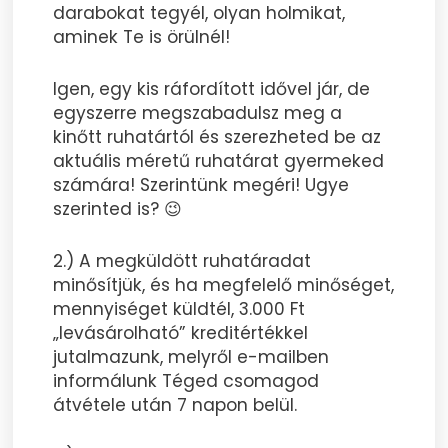
darabokat tegyél, olyan holmikat,
aminek Te is örülnél!
Igen, egy kis ráfordított idővel jár, de
egyszerre megszabadulsz meg a
kinőtt ruhatártól és szerezheted be az
aktuális méretű ruhatárat gyermeked
számára! Szerintünk megéri! Ugye
szerinted is? 😉
2.) A megküldött ruhatáradat
minősítjük, és ha megfelelő minőséget,
mennyiséget küldtél, 3.000 Ft
„levásárolható” kreditértékkel
jutalmazunk, melyről e-mailben
informálunk Téged csomagod
átvétele után 7 napon belül.