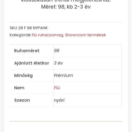
Méret: 98, kb 2-3 év
SKU
28 F 98 NYPAHK
Kategóriák
Fiú ruhacsomag
,
Showroom termékek
Ruhaméret
98
Ajánlott életkor
3 év
Minőség
Prémium
Nem
Fiú
Szezon
nyári