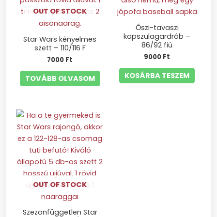
OUT OF STOCK
Őszi-tavaszi
kapszulagardrób –
Star Wars kényelmes
86/92 fiú
szett – 110/116 F
9000
Ft
7000
Ft
KOSÁRBA TESZEM
TOVÁBB OLVASOM
OUT OF STOCK
Szezonfüggetlen Star