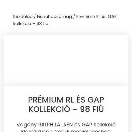
Skip
to
Kezdőlap
/
Fiú ruhacsomag
/ Prémium RL és GAP
content
kollekció – 98 fiú
PRÉMIUM RL ÉS GAP
KOLLEKCIÓ – 98 FIÚ
Vagány RALPH LAUREN és GAP kollekció
klasszikusan trendi megjelenéshaz.