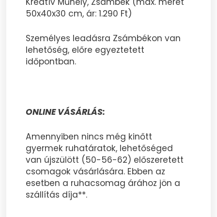
Kreatív Műhely, Zsámbék (max. méret
50x40x30 cm, ár: 1.290 Ft)
Személyes leadásra Zsámbékon van
lehetőség, előre egyeztetett
időpontban.
ONLINE VÁSÁRLÁS:
Amennyiben nincs még kinőtt
gyermek ruhatáratok, lehetőséged
van újszülött (50-56-62) előszeretett
csomagok vásárlására. Ebben az
esetben a ruhacsomag árához jön a
szállítás díja**.