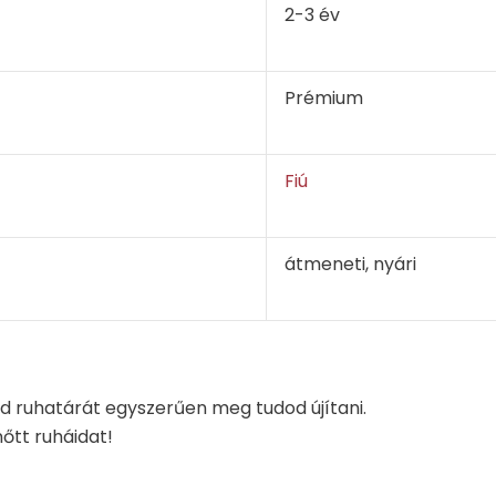
2-3 év
Prémium
Fiú
átmeneti, nyári
ed ruhatárát egyszerűen meg tudod újítani.
őtt ruháidat!