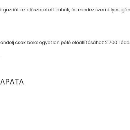
nek gazdát az előszeretett ruhák, és mindez személyes ig
 Gondolj csak bele: egyetlen póló előállításához 2.700 l é
!
APATA​