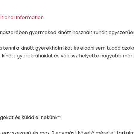
itional Information
rendszerében gyermeked kinőtt használt ruháit egyszer
a tenni a kinőtt gyerekholmikat és eladni sem tudod azo
 kinőtt gyerekruháidat és válassz helyette nagyobb mér
gokat és küldd el nekünk*!
, egy szezonú, és max. 2 egymást követő méretet tartal