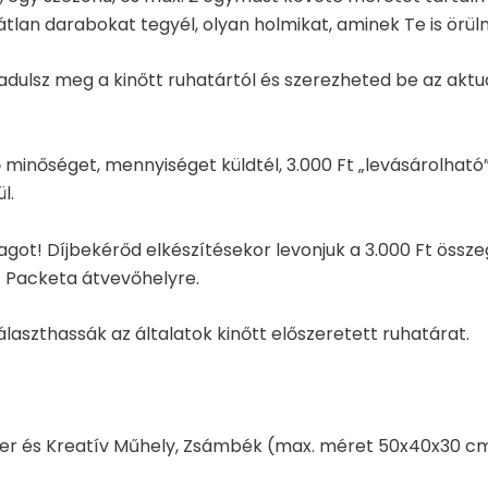
an darabokat tegyél, olyan holmikat, aminek Te is örüln
zabadulsz meg a kinőtt ruhatártól és szerezheted be az a
 minőséget, mennyiséget küldtél, 3.000 Ft „levásárolható
l.
t! Díjbekérőd elkészítésekor levonjuk a 3.000 Ft össze
t Packeta átvevőhelyre.
aszthassák az általatok kinőtt előszeretett ruhatárat.
r és Kreatív Műhely, Zsámbék (max. méret 50x40x30 cm, 