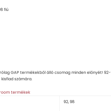
8 fiú
rólag GAP termékekből álló csomag minden előnyét! 92-9
s kisfiad számára.
room termékek
92, 98