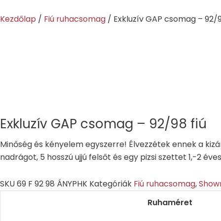
Skip
to
Kezdőlap
/
Fiú ruhacsomag
/ Exkluzív GAP csomag – 92/9
content
Exkluzív GAP csomag – 92/98 fiú
Minőség és kényelem egyszerre! Élvezzétek ennek a kizá
nadrágot, 5 hosszú ujjú felsőt és egy pizsi szettet 1,-2 éve
SKU
69 F 92 98 ÁNYPHK
Kategóriák
Fiú ruhacsomag
,
Show
Ruhaméret