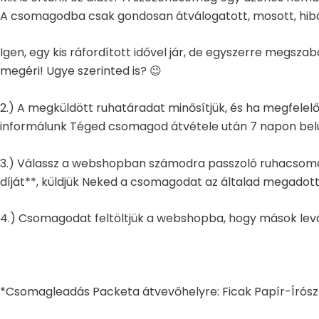
A csomagodba csak gondosan átválogatott, mosott, hibátl
Igen, egy kis ráfordított idővel jár, de egyszerre megs
megéri! Ugye szerinted is? 😉
2.) A megküldött ruhatáradat minősítjük, és ha megfelelő
informálunk Téged csomagod átvétele után 7 napon belü
3.) Válassz a webshopban számodra passzoló ruhacsomago
díját**, küldjük Neked a csomagodat az általad megadot
4.) Csomagodat feltöltjük a webshopba, hogy mások levál
*Csomagleadás Packeta átvevőhelyre: Ficak Papír-Írósze