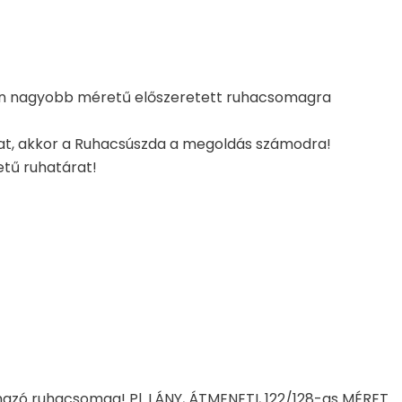
űen nagyobb méretű előszeretett ruhacsomagra
kat, akkor a Ruhacsúszda a megoldás számodra!
etű ruhatárat!
mazó ruhacsomag! Pl. LÁNY, ÁTMENETI, 122/128-as MÉRET.