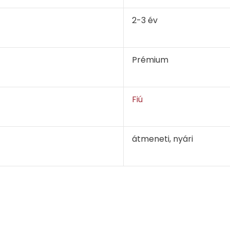
2-3 év
Prémium
Fiú
átmeneti, nyári