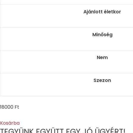
Ajánlott életkor
Minőség
Nem
Szezon
18000
Ft
Kosárba
TEGYÜNK EGYÜTT EGY JÓ ÜGYÉRT!​