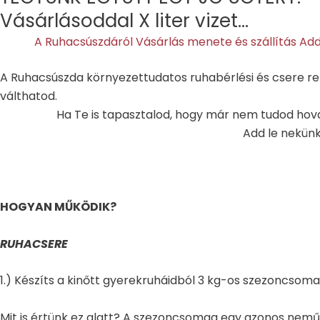
Vásárlásoddal X liter vizet...
A Ruhacsúszdáról
Vásárlás menete és szállítás
Add
A Ruhacsúszda környezettudatos ruhabérlési és csere 
válthatod.
Ha Te is tapasztalod, hogy már nem tudod hov
Add le nekünk
HOGYAN MŰKÖDIK?
RUHACSERE
1.) Készíts a kinőtt gyerekruháidból 3 kg-os szezoncsoma
Mit is értünk ez alatt? A szezoncsomag egy azonos nemű