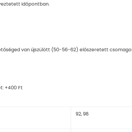
eztetett időpontban.
tőséged van újszülött (50-56-62) előszeretett csomago
t: +400 Ft
92, 98