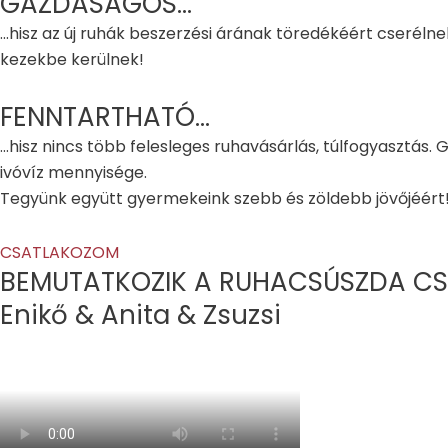
GAZDASÁGOS...
...hisz az új ruhák beszerzési árának töredékéért cserél
kezekbe kerülnek!
FENNTARTHATÓ...
...hisz nincs több felesleges ruhavásárlás, túlfogyasztás.
ivóvíz mennyisége.
Tegyünk együtt gyermekeink szebb és zöldebb jövőjéért
CSATLAKOZOM
BEMUTATKOZIK A RUHACSÚSZDA CS
Enikő & Anita & Zsuzsi