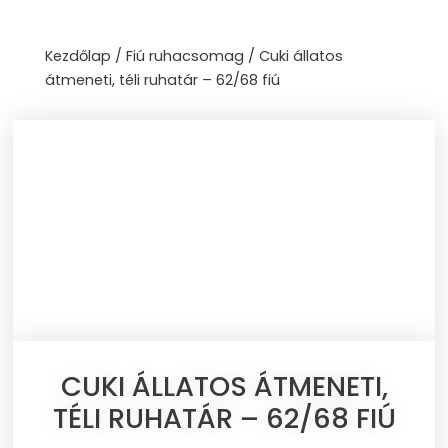
Skip
to
Kezdőlap
/
Fiú ruhacsomag
/ Cuki állatos
content
átmeneti, téli ruhatár – 62/68 fiú
CUKI ÁLLATOS ÁTMENETI,
TÉLI RUHATÁR – 62/68 FIÚ