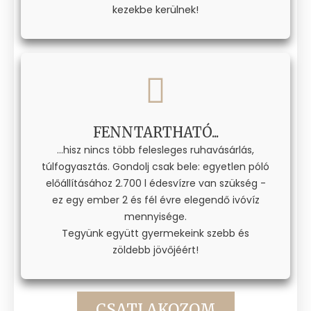
kezekbe kerülnek!
FENNTARTHATÓ...
...hisz nincs több felesleges ruhavásárlás,
túlfogyasztás. Gondolj csak bele: egyetlen póló
előállításához 2.700 l édesvízre van szükség -
ez egy ember 2 és fél évre elegendő ivóvíz
mennyisége.
Tegyünk együtt gyermekeink szebb és
zöldebb jövőjéért!
CSATLAKOZOM