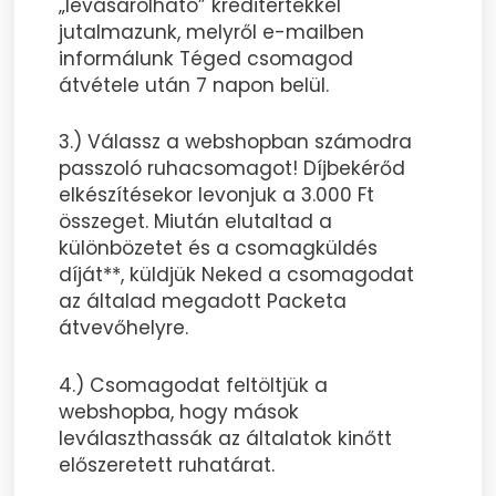
„levásárolható” kreditértékkel
jutalmazunk, melyről e-mailben
informálunk Téged csomagod
átvétele után 7 napon belül.
3.) Válassz a webshopban számodra
passzoló ruhacsomagot! Díjbekérőd
elkészítésekor levonjuk a 3.000 Ft
összeget. Miután elutaltad a
különbözetet és a csomagküldés
díját**, küldjük Neked a csomagodat
az általad megadott Packeta
átvevőhelyre.
4.) Csomagodat feltöltjük a
webshopba, hogy mások
leválaszthassák az általatok kinőtt
előszeretett ruhatárat.