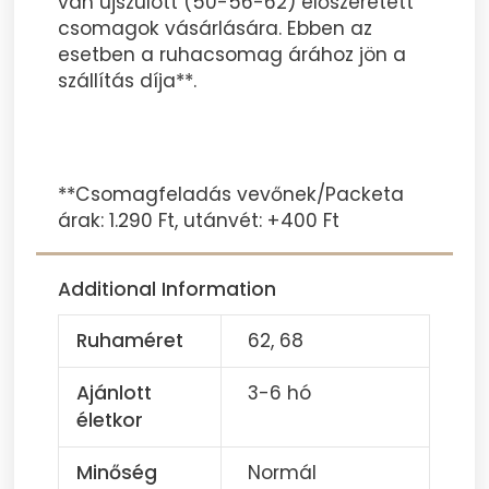
van újszülött (50-56-62) előszeretett
csomagok vásárlására. Ebben az
esetben a ruhacsomag árához jön a
szállítás díja**.
**Csomagfeladás vevőnek/Packeta
árak: 1.290 Ft, utánvét: +400 Ft
Additional Information
Ruhaméret
62, 68
Ajánlott
3-6 hó
életkor
Minőség
Normál