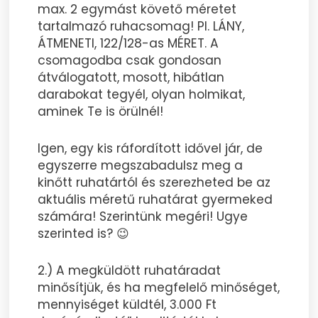
max. 2 egymást követő méretet
tartalmazó ruhacsomag! Pl. LÁNY,
ÁTMENETI, 122/128-as MÉRET. A
csomagodba csak gondosan
átválogatott, mosott, hibátlan
darabokat tegyél, olyan holmikat,
aminek Te is örülnél!
Igen, egy kis ráfordított idővel jár, de
egyszerre megszabadulsz meg a
kinőtt ruhatártól és szerezheted be az
aktuális méretű ruhatárat gyermeked
számára! Szerintünk megéri! Ugye
szerinted is? 😉
2.) A megküldött ruhatáradat
minősítjük, és ha megfelelő minőséget,
mennyiséget küldtél, 3.000 Ft