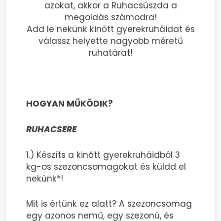
azokat, akkor a Ruhacsúszda a
megoldás számodra!
Add le nekünk kinőtt gyerekruháidat és
válassz helyette nagyobb méretű
ruhatárat!
HOGYAN MŰKÖDIK?
RUHACSERE
1.) Készíts a kinőtt gyerekruháidból 3
kg-os szezoncsomagokat és küldd el
nekünk*!
Mit is értünk ez alatt? A szezoncsomag
egy azonos nemű, egy szezonú, és