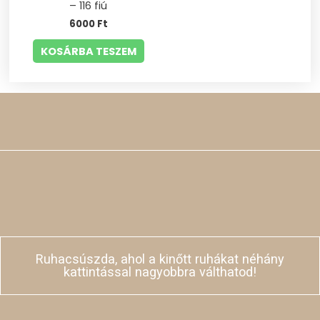
– 116 fiú
6000
Ft
KOSÁRBA TESZEM
Ruhacsúszda, ahol a kinőtt ruhákat néhány
kattintással nagyobbra válthatod!