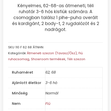
Kényelmes, 62-68-as átmeneti, téli
ruhatár 3-6 hós kisfiúk számára. A
csomagban találsz 1 pihe-puha overált
és kardigánt, 2 body-t, 2 rugdalózót és 2
nadrágot.
SKU
110 F 62 68 ÁTNHN
Kategóriák
Átmeneti szezon (Tavasz/Ősz)
,
Fiú
ruhacsomag
,
Showroom termékek
,
Téli szezon
Ruhaméret
62, 68
Ajánlott életkor
3-6 hó
Minőség
Normál
Nem
Fiú