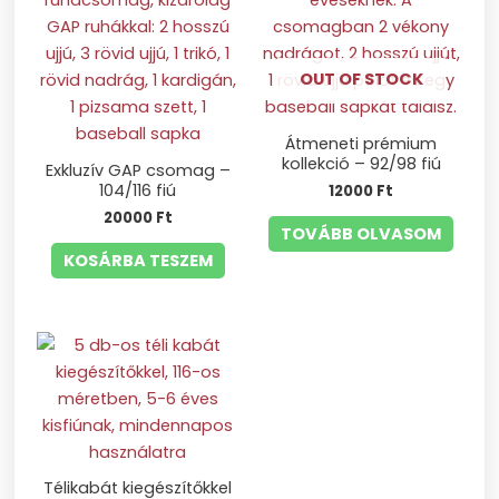
OUT OF STOCK
Átmeneti prémium
kollekció – 92/98 fiú
Exkluzív GAP csomag –
104/116 fiú
12000
Ft
20000
Ft
TOVÁBB OLVASOM
KOSÁRBA TESZEM
Télikabát kiegészítőkkel