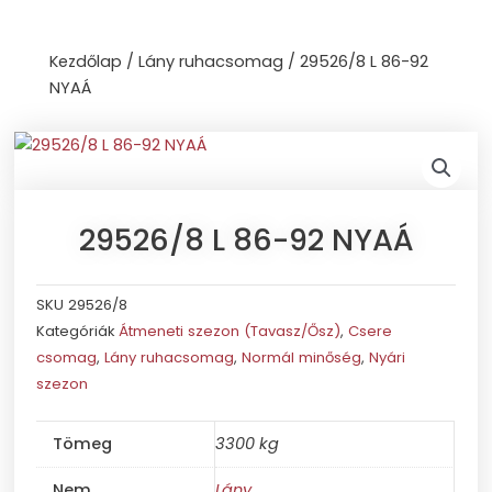
Skip
to
Kezdőlap
/
Lány ruhacsomag
/ 29526/8 L 86-92
content
NYAÁ
29526/8 L 86-92 NYAÁ
SKU
29526/8
Kategóriák
Átmeneti szezon (Tavasz/Ősz)
,
Csere
csomag
,
Lány ruhacsomag
,
Normál minőség
,
Nyári
szezon
Tömeg
3300 kg
Nem
Lány