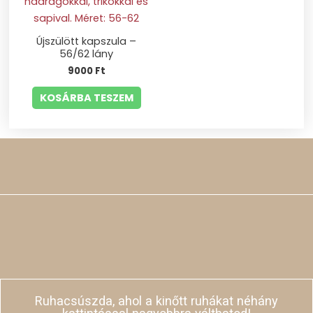
Újszülött kapszula –
56/62 lány
9000
Ft
KOSÁRBA TESZEM
Ruhacsúszda, ahol a kinőtt ruhákat néhány