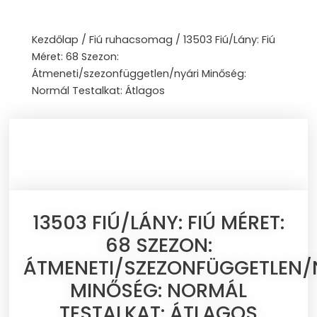
Skip
to
Kezdőlap
/
Fiú ruhacsomag
/ 13503 Fiú/Lány: Fiú
content
Méret: 68 Szezon:
Átmeneti/szezonfüggetlen/nyári Minőség:
Normál Testalkat: Átlagos
13503 FIÚ/LÁNY: FIÚ MÉRET:
68 SZEZON:
ÁTMENETI/SZEZONFÜGGETLEN/
MINŐSÉG: NORMÁL
TESTALKAT: ÁTLAGOS