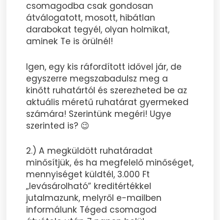
csomagodba csak gondosan
átválogatott, mosott, hibátlan
darabokat tegyél, olyan holmikat,
aminek Te is örülnél!
Igen, egy kis ráfordított idővel jár, de
egyszerre megszabadulsz meg a
kinőtt ruhatártól és szerezheted be az
aktuális méretű ruhatárat gyermeked
számára! Szerintünk megéri! Ugye
szerinted is? 😉
2.) A megküldött ruhatáradat
minősítjük, és ha megfelelő minőséget,
mennyiséget küldtél, 3.000 Ft
„levásárolható” kreditértékkel
jutalmazunk, melyről e-mailben
informálunk Téged csomagod