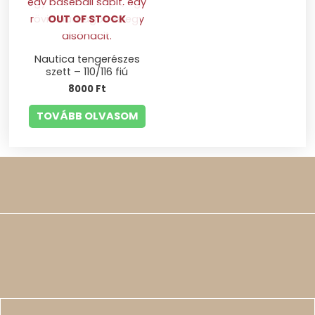
OUT OF STOCK
Nautica tengerészes
szett – 110/116 fiú
8000
Ft
TOVÁBB OLVASOM