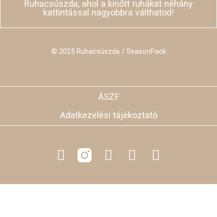
Ruhacsúszda, ahol a kinőtt ruhákat néhány
kattintással nagyobbra válthatod!
© 2025 Ruhacsúszda / SeasonPack
ÁSZF
Adatkezelési tájékoztató
F
L
Y
T
a
i
o
i
c
n
u
k
e
k
t
t
b
e
u
o