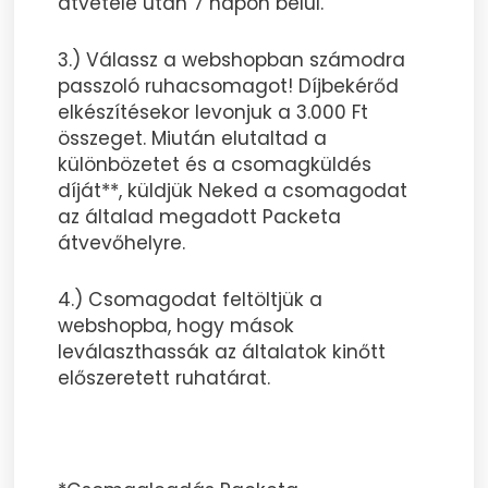
átvétele után 7 napon belül.
3.) Válassz a webshopban számodra
passzoló ruhacsomagot! Díjbekérőd
elkészítésekor levonjuk a 3.000 Ft
összeget. Miután elutaltad a
különbözetet és a csomagküldés
díját**, küldjük Neked a csomagodat
az általad megadott Packeta
átvevőhelyre.
4.) Csomagodat feltöltjük a
webshopba, hogy mások
leválaszthassák az általatok kinőtt
előszeretett ruhatárat.