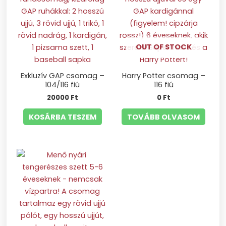
OUT OF STOCK
Exkluzív GAP csomag –
Harry Potter csomag –
104/116 fiú
116 fiú
20000
Ft
0
Ft
KOSÁRBA TESZEM
TOVÁBB OLVASOM