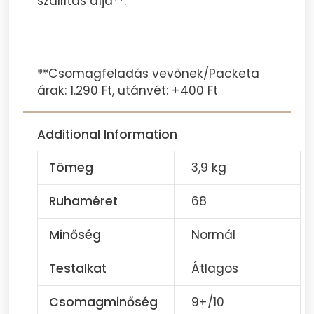
szállítás díja**.
**Csomagfeladás vevőnek/Packeta
árak: 1.290 Ft, utánvét: +400 Ft
Additional Information
Tömeg
3,9 kg
Ruhaméret
68
Minőség
Normál
Testalkat
Átlagos
Csomagminőség
9+/10