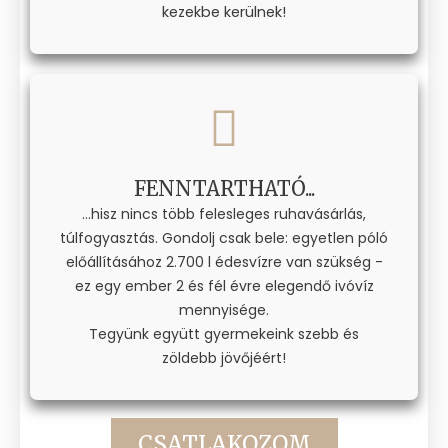
kezekbe kerülnek!
FENNTARTHATÓ...
...hisz nincs több felesleges ruhavásárlás,
túlfogyasztás. Gondolj csak bele: egyetlen póló
előállításához 2.700 l édesvízre van szükség -
ez egy ember 2 és fél évre elegendő ivóvíz
mennyisége.
Tegyünk együtt gyermekeink szebb és
zöldebb jövőjéért!
CSATLAKOZOM