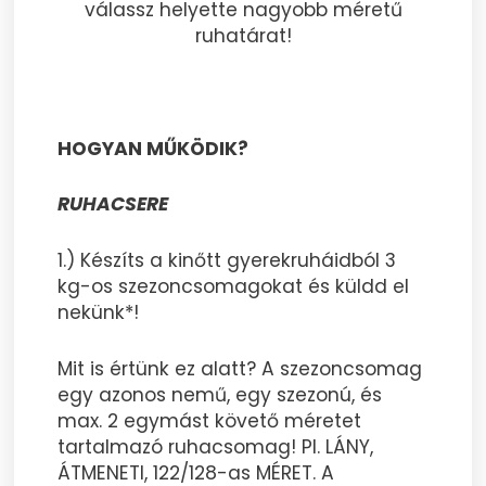
válassz helyette nagyobb méretű
ruhatárat!
HOGYAN MŰKÖDIK?
RUHACSERE
1.) Készíts a kinőtt gyerekruháidból 3
kg-os szezoncsomagokat és küldd el
nekünk*!
Mit is értünk ez alatt? A szezoncsomag
egy azonos nemű, egy szezonú, és
max. 2 egymást követő méretet
tartalmazó ruhacsomag! Pl. LÁNY,
ÁTMENETI, 122/128-as MÉRET. A