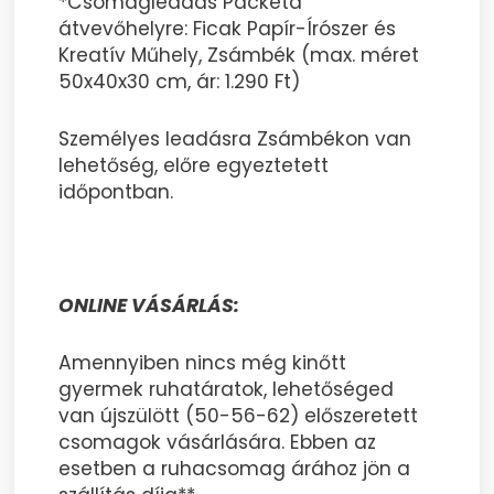
*Csomagleadás Packeta
átvevőhelyre: Ficak Papír-Írószer és
Kreatív Műhely, Zsámbék (max. méret
50x40x30 cm, ár: 1.290 Ft)
Személyes leadásra Zsámbékon van
lehetőség, előre egyeztetett
időpontban.
ONLINE VÁSÁRLÁS:
Amennyiben nincs még kinőtt
gyermek ruhatáratok, lehetőséged
van újszülött (50-56-62) előszeretett
csomagok vásárlására. Ebben az
esetben a ruhacsomag árához jön a