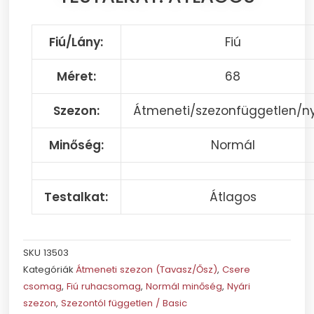
Fiú/Lány:
Fiú
Méret:
68
Szezon:
Átmeneti/szezonfüggetlen/ny
Minőség:
Normál
Testalkat:
Átlagos
SKU
13503
Kategóriák
Átmeneti szezon (Tavasz/Ősz)
,
Csere
csomag
,
Fiú ruhacsomag
,
Normál minőség
,
Nyári
szezon
,
Szezontól független / Basic