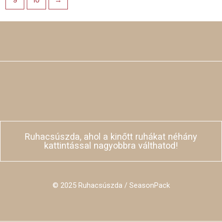
9
10
→
Ruhacsúszda, ahol a kinőtt ruhákat néhány
kattintással nagyobbra válthatod!
© 2025 Ruhacsúszda / SeasonPack