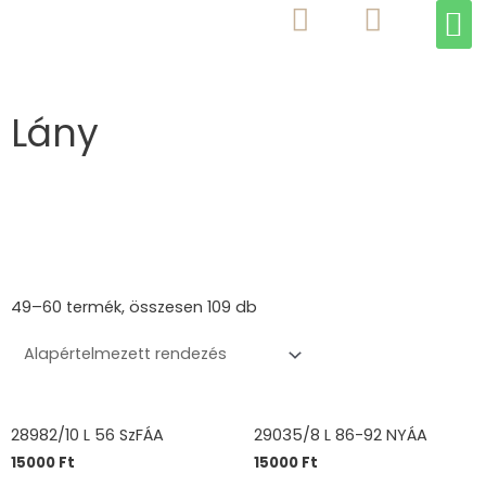
M
Skip
to
content
Lány
49–60 termék, összesen 109 db
28982/10 L 56 SzFÁA
29035/8 L 86-92 NYÁA
15000
Ft
15000
Ft