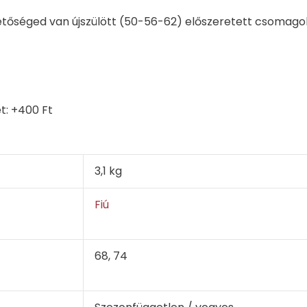
tőséged van újszülött (50-56-62) előszeretett csomago
t: +400 Ft
3,1 kg
Fiú
68, 74