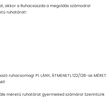
kat, akkor a Ruhacsúszda a megoldás számodra!
etű ruhatárat!
mazó ruhacsomag! Pl. LÁNY, ÁTMENETI, 122/128-as MÉRET.
él!
ktuális méretű ruhatárat gyermeked számára! Szerintünk