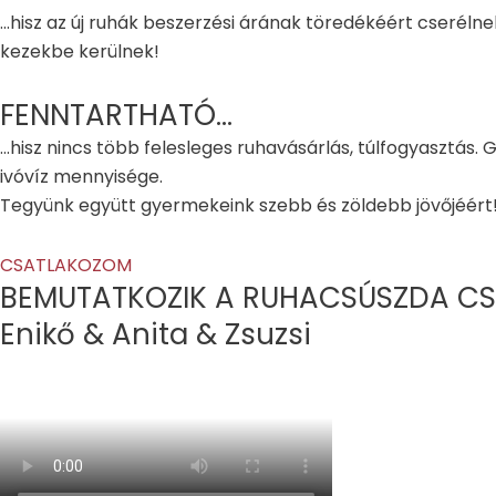
...hisz az új ruhák beszerzési árának töredékéért cserél
kezekbe kerülnek!
FENNTARTHATÓ...
...hisz nincs több felesleges ruhavásárlás, túlfogyasztás.
ivóvíz mennyisége.
Tegyünk együtt gyermekeink szebb és zöldebb jövőjéért
CSATLAKOZOM
BEMUTATKOZIK A RUHACSÚSZDA CS
Enikő & Anita & Zsuzsi