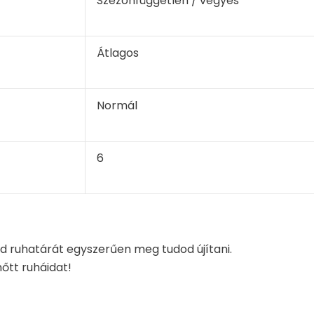
Szezonfüggetlen / vegyes
Átlagos
Normál
6
ed ruhatárát egyszerűen meg tudod újítani.
őtt ruháidat!