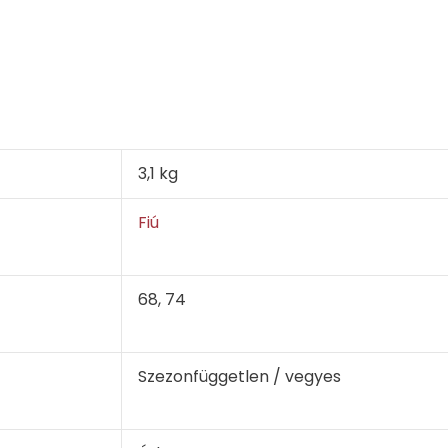
3,1 kg
Fiú
68, 74
Szezonfüggetlen / vegyes