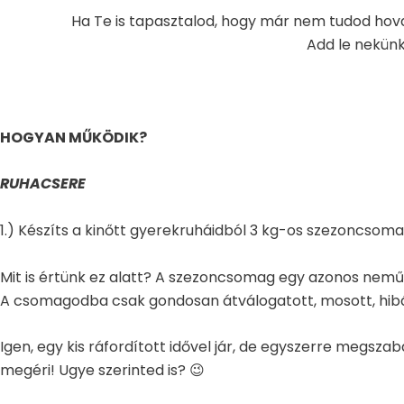
Ha Te is tapasztalod, hogy már nem tudod hov
Add le nekünk
HOGYAN MŰKÖDIK?
RUHACSERE
1.) Készíts a kinőtt gyerekruháidból 3 kg-os szezoncsoma
Mit is értünk ez alatt? A szezoncsomag egy azonos nemű
A csomagodba csak gondosan átválogatott, mosott, hibátl
Igen, egy kis ráfordított idővel jár, de egyszerre megs
megéri! Ugye szerinted is? 😉