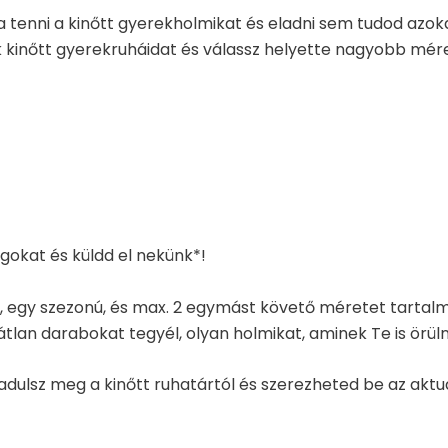
a tenni a kinőtt gyerekholmikat és eladni sem tudod azo
 kinőtt gyerekruháidat és válassz helyette nagyobb mér
gokat és küldd el nekünk*!
, egy szezonú, és max. 2 egymást követő méretet tartal
an darabokat tegyél, olyan holmikat, aminek Te is örüln
zabadulsz meg a kinőtt ruhatártól és szerezheted be az a