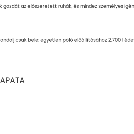
nek gazdát az előszeretett ruhák, és mindez személyes ig
 Gondolj csak bele: egyetlen póló előállításához 2.700 l é
!
APATA​