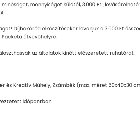
 minőséget, mennyiséget küldtél, 3.000 Ft „levásárolható
l.
t! Díjbekérőd elkészítésekor levonjuk a 3.000 Ft össze
t Packeta átvevőhelyre.
aszthassák az általatok kinőtt előszeretett ruhatárat.
r és Kreatív Műhely, Zsámbék (max. méret 50x40x30 cm, 
eztetett időpontban.