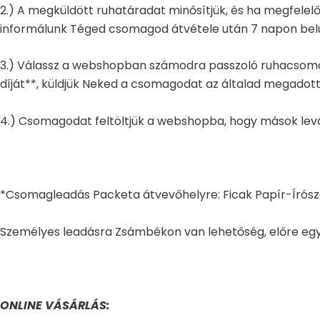
2.) A megküldött ruhatáradat minősítjük, és ha megfelelő
informálunk Téged csomagod átvétele után 7 napon belü
3.) Válassz a webshopban számodra passzoló ruhacsomago
díját**, küldjük Neked a csomagodat az általad megadot
4.) Csomagodat feltöltjük a webshopba, hogy mások levál
*Csomagleadás Packeta átvevőhelyre: Ficak Papír-Írósze
Személyes leadásra Zsámbékon van lehetőség, előre egy
ONLINE VÁSÁRLÁS: