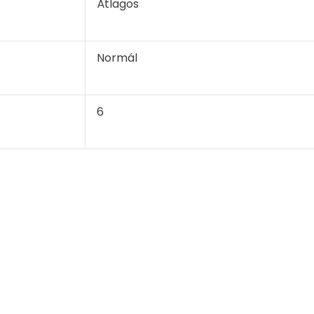
Átlagos
Normál
6