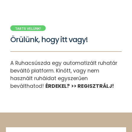
TARTS VELÜNK!
Örülünk, hogy itt vagy!
A Ruhacsúszda egy automatizált ruhatár
beváltó platform. Kinőtt, vagy nem
használt ruháidat egyszerűen
beválthatod!
ÉRDEKEL?
>> REGISZTRÁLJ!