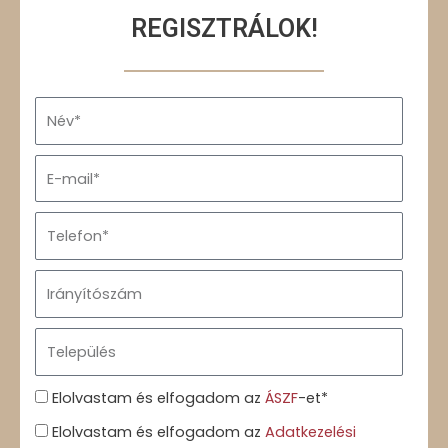
REGISZTRÁLOK!
N
a
m
E
e
m
a
T
i
e
l
l
I
e
r
f
.
T
o
s
e
n
z
l
Á
Elolvastam és elfogadom az
ÁSZF
-et*
á
e
S
m
A
Elolvastam és elfogadom az
Adatkezelési
p
Z