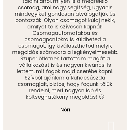
találni arról, milyen is a megfelelő
csomag, ami nagy segítség, ugyanis
mindegyiket gondosan átválogatják és
pontozzák. Olyan csomagot küldj nekik,
amilyet te is szívesen kapnál!
Csomagautomatákba és
csomagpontokra is küldheted a
csomagot, így kiválaszthatod melyik
megoldás számodra a legkényelmesebb.
Szuper ötletnek tartottam magát a
vállalkozást is és nagyon kíváncsi is
lettem, mit fogok majd cserébe kapni.
Szívből ajánlom a Ruhacsúszda
csomagjait, biztos, hogy fogunk tőlük
rendelni, mert nagyon idő és
költséghatékony megoldás! 🙂
Nóri