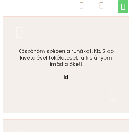
M
Skip
to
content
Köszönöm szépen a ruhákat. Kb. 2 db
kivételével tökéletesek, a kislányom
imádja őket!
Ildi