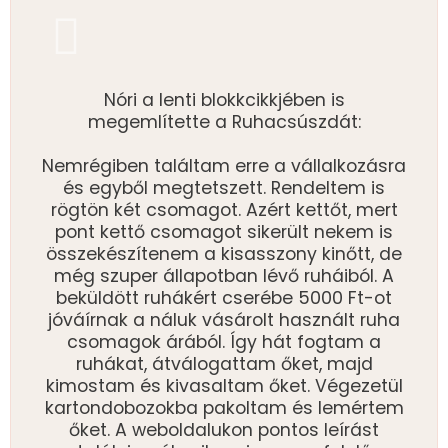
Nóri a lenti blokkcikkjében is
megemlítette a Ruhacsúszdát:
Nemrégiben találtam erre a vállalkozásra
és egyből megtetszett. Rendeltem is
rögtön két csomagot. Azért kettőt, mert
pont kettő csomagot sikerült nekem is
összekészítenem a kisasszony kinőtt, de
még szuper állapotban lévő ruháiból. A
beküldött ruhákért cserébe 5000 Ft-ot
jóváírnak a náluk vásárolt használt ruha
csomagok árából. Így hát fogtam a
ruhákat, átválogattam őket, majd
kimostam és kivasaltam őket. Végezetül
kartondobozokba pakoltam és lemértem
őket. A weboldalukon pontos leírást