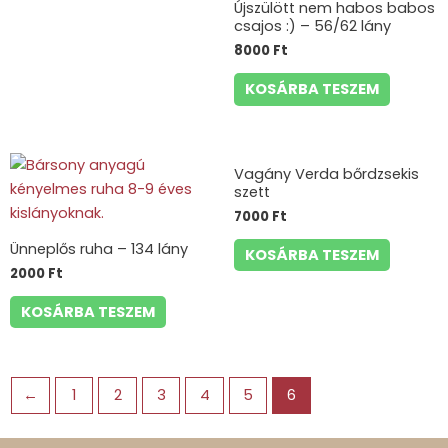
Újszülött nem habos babos
csajos :) – 56/62 lány
8000
Ft
KOSÁRBA TESZEM
Vagány Verda bőrdzsekis
szett
7000
Ft
Ünneplős ruha – 134 lány
KOSÁRBA TESZEM
2000
Ft
KOSÁRBA TESZEM
←
1
2
3
4
5
6