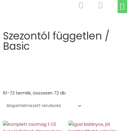
M
Skip
to
content
Szezontól független /
Basic
61–72 termék, összesen 72 db