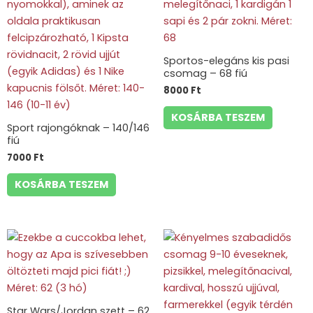
Sportos-elegáns kis pasi
csomag – 68 fiú
8000
Ft
KOSÁRBA TESZEM
Sport rajongóknak – 140/146
fiú
7000
Ft
KOSÁRBA TESZEM
Star Wars/Jordan szett – 62