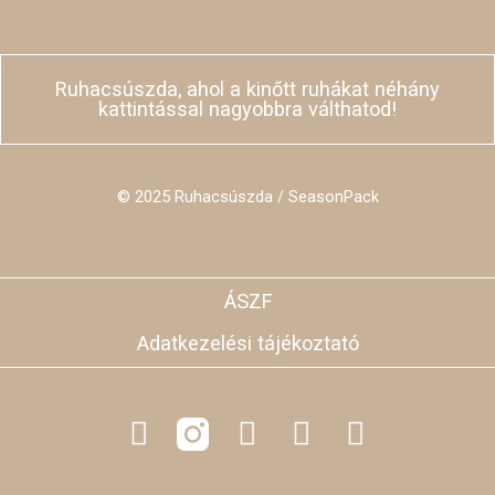
Ruhacsúszda, ahol a kinőtt ruhákat néhány
kattintással nagyobbra válthatod!
© 2025 Ruhacsúszda / SeasonPack
ÁSZF
Adatkezelési tájékoztató
F
L
Y
T
a
i
o
i