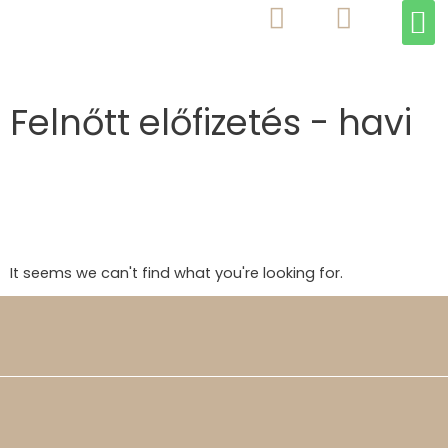
M
Skip
to
content
Felnőtt előfizetés - havi
It seems we can't find what you're looking for.