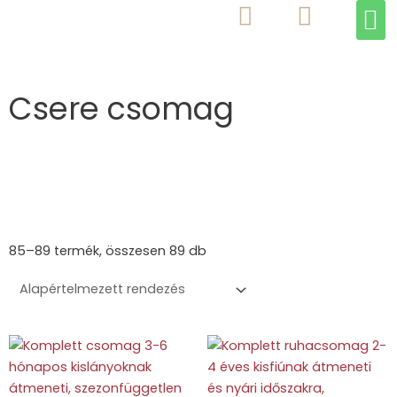
M
Skip
to
content
Csere csomag
85–89 termék, összesen 89 db