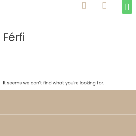
M
Skip
to
content
Férfi
It seems we can't find what you're looking for.