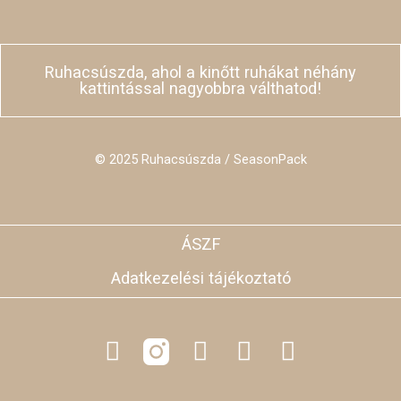
Ruhacsúszda, ahol a kinőtt ruhákat néhány
kattintással nagyobbra válthatod!
© 2025 Ruhacsúszda / SeasonPack
ÁSZF
Adatkezelési tájékoztató
F
L
Y
T
a
i
o
i