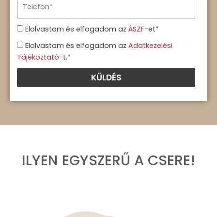
T
i
e
l
l
Á
Elolvastam és elfogadom az
ÁSZF
-et*
e
S
A
Elolvastam és elfogadom az
Adatkezelési
f
Z
d
Tájékoztató
-t.*
o
F
a
n
KÜLDÉS
t
v
é
d
e
l
m
ILYEN EGYSZERŰ A CSERE!
i