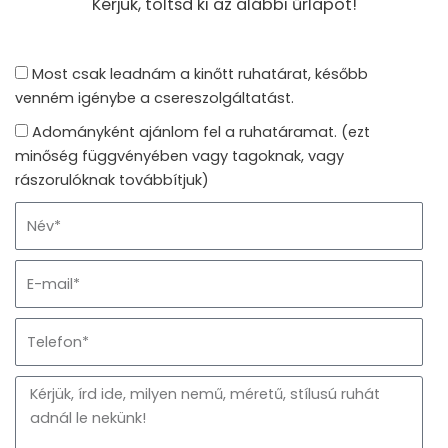
Kérjük, töltsd ki az alábbi űrlapot!
R
Most csak leadnám a kinőtt ruhatárat, később
U
venném igénybe a csereszolgáltatást.
H
A
Adományként ajánlom fel a ruhatáramat. (ezt
A
D
minőség függvényében vagy tagoknak, vagy
L
O
rászorulóknak továbbítjuk)
E
M
N
A
Á
a
D
N
m
Á
E
Y
e
S
m
O
a
Z
T
i
Á
e
l
S
l
M
e
I
f
T