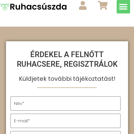
M
Skip
to
content
ÉRDEKEL A FELNŐTT
RUHACSERE, REGISZTRÁLOK
Küldjetek további tájékoztatást!
N
a
m
E
e
m
a